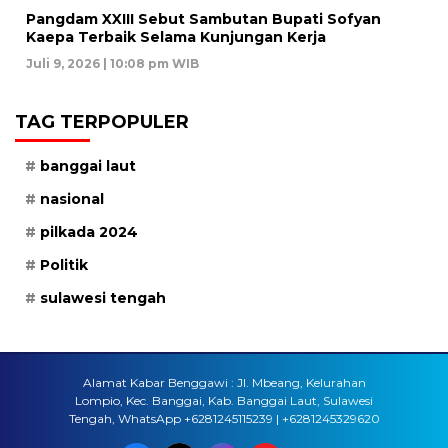
Pangdam XXIII Sebut Sambutan Bupati Sofyan
Kaepa Terbaik Selama Kunjungan Kerja
Juli 9, 2026 | 10:08 pm WIB
TAG TERPOPULER
banggai laut
nasional
pilkada 2024
Politik
sulawesi tengah
Alamat Kabar Benggawi : Jl. Mbeang, Kelurahan
Lompio, Kec. Banggai, Kab. Banggai Laut, Sulawesi
Tengah, WhatsApp +6281245115239 | +6281245329620