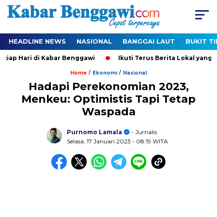
HEADLINE NEWS
NASIONAL
BANGGAI LAUT
BUKIT T
iap Hari di Kabar Benggawi
Ikuti Terus Berita Lokal yang Te
/
/
Home
Ekonomi
Nasional
Hadapi Perekonomian 2023,
Menkeu: Optimistis Tapi Tetap
Waspada
Purnomo Lamala
- Jurnalis
Selasa, 17 Januari 2023
- 08:19 WITA