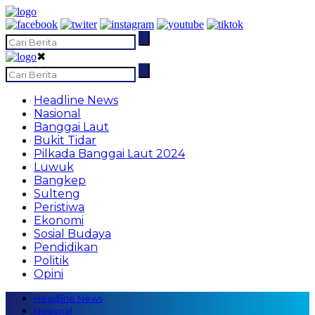
✖
Headline News
Nasional
Banggai Laut
Bukit Tidar
Pilkada Banggai Laut 2024
Luwuk
Bangkep
Sulteng
Peristiwa
Ekonomi
Sosial Budaya
Pendidikan
Politik
Opini
Headline News
Nasional