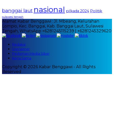
nasional
banggai laut
Politik
pilkada 2024
sulawesi tengah
Alamat Kabar Benggawi : Jl. Mbeang, Kelurahan
Lompio, Kec. Banggai, Kab. Banggai Laut, Sulawesi
Tengah, WhatsApp +6281245115239 | +6281245329620
Redaksi
Disclaimer
Pedoman Media Siber
Kerja Sama
Copyright © 2026 Kabar Benggawi - All Rights
Reserved