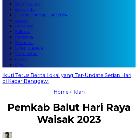
Banggai Laut
Bukit Tidar
Pilkada Banggai Laut 2024
Luwuk
Bangkep
Sulteng
Peristiwa
Ekonomi
Sosial Budaya
Pendidikan
Politik
Opini
Ikuti Terus Berita Lokal yang Ter-Update Setiap Hari
di Kabar Benggawi
Home
Iklan
/
Pemkab Balut Hari Raya
Waisak 2023