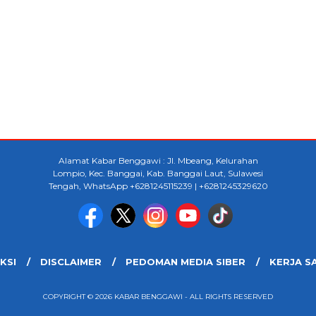
Alamat Kabar Benggawi : Jl. Mbeang, Kelurahan
Lompio, Kec. Banggai, Kab. Banggai Laut, Sulawesi
Tengah, WhatsApp +6281245115239 | +6281245329620
KSI
DISCLAIMER
PEDOMAN MEDIA SIBER
KERJA S
COPYRIGHT © 2026 KABAR BENGGAWI - ALL RIGHTS RESERVED