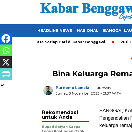
HEADLINE NEWS
NASIONAL
BANGGAI LA
kal yang Ter-Update Setiap Hari di Kabar Benggawi
Ikuti Ter
Bina Keluarga Rem
Purnomo Lamala
- Jurnalis
Jumat, 3 November 2023
- 21:37 WITA
BANGGAI, KAB
Rekomendasi
untuk Anda
Pengendalian 
keluarga rema
Bupati Sofyan Kaepa
Lepas Kontingen O2SN