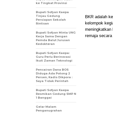
ke Tingkat Provinsi
Bupati Sofyan Kaepa
Tinjau Gedung
BKR adalah keg
Persiapan Sekolah
kelompok kegi
Rintisan
meningkatkan 
Bupati Sofyan Minta UNG
remaja secara 
Kerja Sama Dengan
Pemda Balut Jurusan
Kedokteran
Bupati Sofyan Kaepa:
Guru Perlu Berinovasi
Ikuti Zaman Teknologi
Pencairan Dana BOS
Diduga Ada Potong 2
Persen, Kadis Dikpora :
Saya Tidak Perintah
Bupati Sofyan Kaepa
Resmikan Gedung SMP N
1 Banggai
Gelar Malam
Penganugrahan