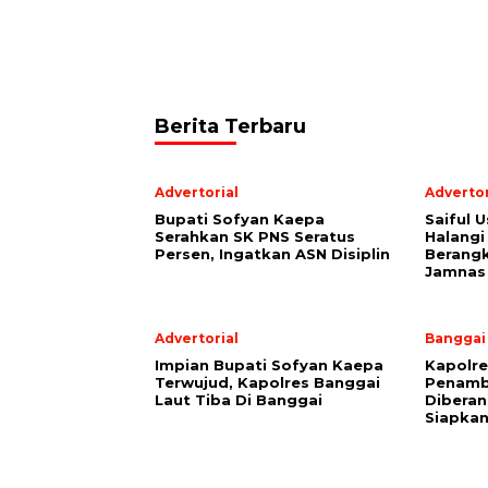
Berita Terbaru
Advertorial
Advertor
Bupati Sofyan Kaepa
Saiful U
Serahkan SK PNS Seratus
Halangi
Persen, Ingatkan ASN Disiplin
Berang
Jamnas
Advertorial
Banggai
Impian Bupati Sofyan Kaepa
Kapolre
Terwujud, Kapolres Banggai
Penamb
Laut Tiba Di Banggai
Diberan
Siapkan