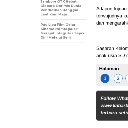
Jambore GTK Hebat,
Dikpora Optimis Dunia
Adapun tujuan
Pendidikan Banggai
Laut Kian Maju
terwujudnya k
dan mengarahk
Pau Lipu Film Gelar
SinemAksi “Bagalal”
Merajut Integritas Sejak
Dini Melalui Seni
Sasaran Kelom
anak usia SD 
Halaman :
1
2
Follow Wha
www.kabarb
terbaru seti