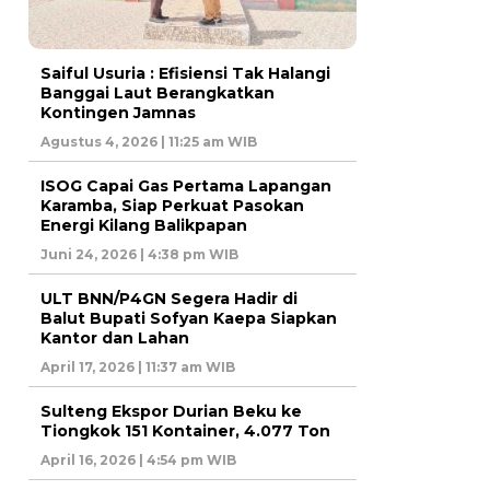
Saiful Usuria : Efisiensi Tak Halangi
Banggai Laut Berangkatkan
Kontingen Jamnas
Agustus 4, 2026 | 11:25 am WIB
ISOG Capai Gas Pertama Lapangan
Karamba, Siap Perkuat Pasokan
Energi Kilang Balikpapan
Juni 24, 2026 | 4:38 pm WIB
ULT BNN/P4GN Segera Hadir di
Balut Bupati Sofyan Kaepa Siapkan
Kantor dan Lahan
April 17, 2026 | 11:37 am WIB
Sulteng Ekspor Durian Beku ke
Tiongkok 151 Kontainer, 4.077 Ton
April 16, 2026 | 4:54 pm WIB