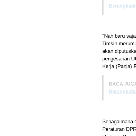
Berangkatk
“Nah baru saja
Timsin merumus
akan diputusk
pengesahan UU 
Kerja (Panja)
BACA JUGA
Berangkatk
Sebagaimana d
Peraturan DPR