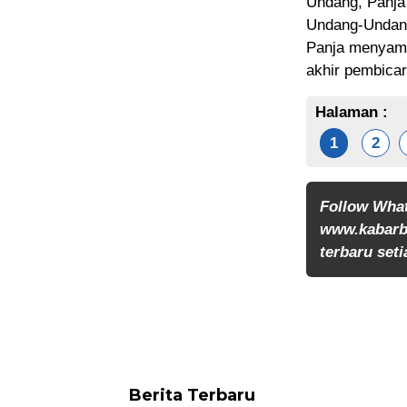
Undang, Panja
Undang-Undang
Panja menyamp
akhir pembicar
Halaman :
1
2
Follow Wha
www.kabarb
terbaru seti
Berita Terbaru