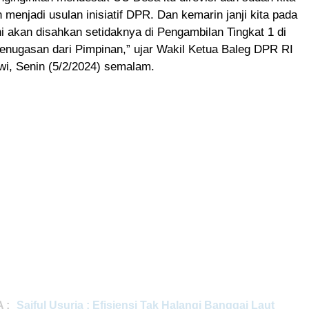
n menjadi usulan inisiatif DPR. Dan kemarin janji kita pada
i akan disahkan setidaknya di Pengambilan Tingkat 1 di
enugasan dari Pimpinan,” ujar Wakil Ketua Baleg DPR RI
i, Senin (5/2/2024) semalam.
 :
Saiful Usuria : Efisiensi Tak Halangi Banggai Laut