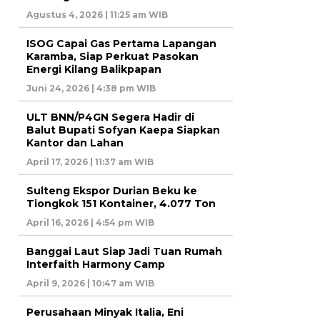
Agustus 4, 2026 | 11:25 am WIB
ISOG Capai Gas Pertama Lapangan
Karamba, Siap Perkuat Pasokan
Energi Kilang Balikpapan
Juni 24, 2026 | 4:38 pm WIB
ULT BNN/P4GN Segera Hadir di
Balut Bupati Sofyan Kaepa Siapkan
Kantor dan Lahan
April 17, 2026 | 11:37 am WIB
Sulteng Ekspor Durian Beku ke
Tiongkok 151 Kontainer, 4.077 Ton
April 16, 2026 | 4:54 pm WIB
Banggai Laut Siap Jadi Tuan Rumah
Interfaith Harmony Camp
April 9, 2026 | 10:47 am WIB
Perusahaan Minyak Italia, Eni