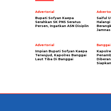
Advertorial
Advertor
Bupati Sofyan Kaepa
Saiful U
Serahkan SK PNS Seratus
Halangi
Persen, Ingatkan ASN Disiplin
Berang
Jamnas
Advertorial
Banggai
Impian Bupati Sofyan Kaepa
Kapolre
Terwujud, Kapolres Banggai
Penamb
Laut Tiba Di Banggai
Diberan
Siapkan