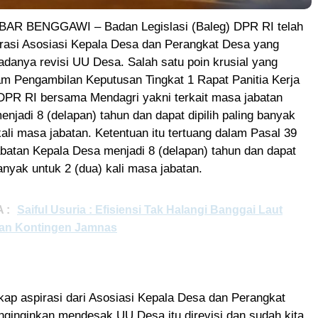
AR BENGGAWI – Badan Legislasi (Baleg) DPR RI telah
rasi Asosiasi Kepala Desa dan Perangkat Desa yang
danya revisi UU Desa. Salah satu poin krusial yang
am Pengambilan Keputusan Tingkat 1 Rapat Panitia Kerja
 DPR RI bersama Mendagri yakni terkait masa jabatan
njadi 8 (delapan) tahun dan dapat dipilih paling banyak
kali masa jabatan. Ketentuan itu tertuang dalam Pasal 39
abatan Kepala Desa menjadi 8 (delapan) tahun dan dapat
banyak untuk 2 (dua) kali masa jabatan.
 :
Saiful Usuria : Efisiensi Tak Halangi Banggai Laut
an Kontingen Jamnas
ap aspirasi dari Asosiasi Kepala Desa dan Perangkat
ginginkan mendesak UU Desa itu direvisi dan sudah kita