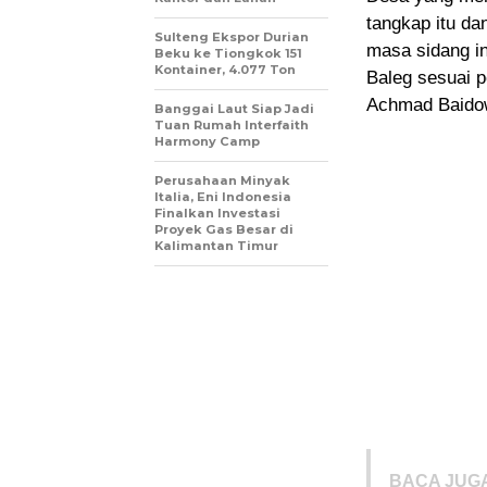
tangkap itu da
Sulteng Ekspor Durian
masa sidang in
Beku ke Tiongkok 151
Kontainer, 4.077 Ton
Baleg sesuai p
Achmad Baidow
Banggai Laut Siap Jadi
Tuan Rumah Interfaith
Harmony Camp
Perusahaan Minyak
Italia, Eni Indonesia
Finalkan Investasi
Proyek Gas Besar di
Kalimantan Timur
BACA JUGA