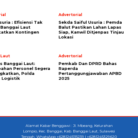
ial
Advertorial
suria : Efisiensi Tak
Sekda Saiful Usuria : Pemda
 Banggai Laut
Balut Pastikan Lahan Lapas
katkan Kontingen
Siap, Kanwil Ditjenpas Tinjau
Lokasi
 Laut
Advertorial
s Banggai Laut:
Pemkab Dan DPRD Bahas
ahan Personel Segera
Raperda
gkatkan, Polda
Pertanggungjawaban APBD
 Logistik
2025
Alamat Kabar Benggawi : Jl. Mbeang, Kelurahan
Lompio, Kec. Banggai, Kab. Banggai Laut, Sulawesi
Tengah, WhatsApp +6281245115239 | +6281245329620