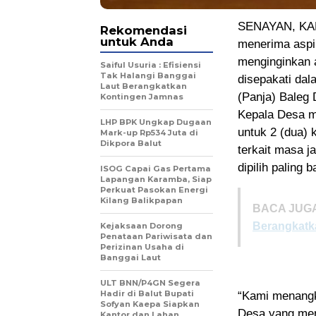
SENAYAN, KAB
Rekomendasi
untuk Anda
menerima aspi
menginginkan a
Saiful Usuria : Efisiensi
Tak Halangi Banggai
disepakati dal
Laut Berangkatkan
(Panja) Baleg
Kontingen Jamnas
Kepala Desa me
LHP BPK Ungkap Dugaan
untuk 2 (dua) 
Mark-up Rp534 Juta di
Dikpora Balut
terkait masa j
dipilih paling 
ISOG Capai Gas Pertama
Lapangan Karamba, Siap
Perkuat Pasokan Energi
Kilang Balikpapan
BACA JUGA
Berangkatk
Kejaksaan Dorong
Penataan Pariwisata dan
Perizinan Usaha di
Banggai Laut
ULT BNN/P4GN Segera
Hadir di Balut Bupati
“Kami menangk
Sofyan Kaepa Siapkan
Desa yang men
Kantor dan Lahan