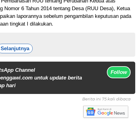
 Pembahasan RUU tentang Perubahan Kedua atas
 Nomor 6 Tahun 2014 tentang Desa (RUU Desa), Ketua
aikan laporannya sebelum pengambilan keputusan pada
aan tingkat I dilakukan.
Selanjutnya
tsApp Channel
Follow
enggawi.com untuk update berita
ap hari
Berita ini 75 kali dibaca