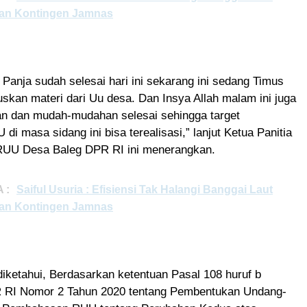
an Kontingen Jamnas
 Panja sudah selesai hari ini sekarang ini sedang Timus
kan materi dari Uu desa. Dan Insya Allah malam ini juga
an dan mudah-mudahan selesai sehingga target
di masa sidang ini bisa terealisasi,” lanjut Ketua Panitia
 RUU Desa Baleg DPR RI ini menerangkan.
 :
Saiful Usuria : Efisiensi Tak Halangi Banggai Laut
an Kontingen Jamnas
iketahui, Berdasarkan ketentuan Pasal 108 huruf b
 RI Nomor 2 Tahun 2020 tentang Pembentukan Undang-