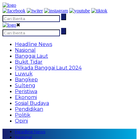
✖
Headline News
Nasional
Banggai Laut
Bukit Tidar
Pilkada Banggai Laut 2024
Luwuk
Bangkep
Sulteng
Peristiwa
Ekonomi
Sosial Budaya
Pendidikan
Politik
Opini
Headline News
Nasional