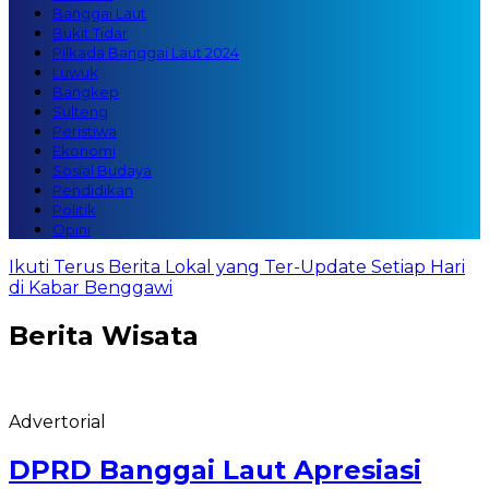
Banggai Laut
Bukit Tidar
Pilkada Banggai Laut 2024
Luwuk
Bangkep
Sulteng
Peristiwa
Ekonomi
Sosial Budaya
Pendidikan
Politik
Opini
Ikuti Terus Berita Lokal yang Ter-Update Setiap Hari
di Kabar Benggawi
Berita
Wisata
Advertorial
DPRD Banggai Laut Apresiasi