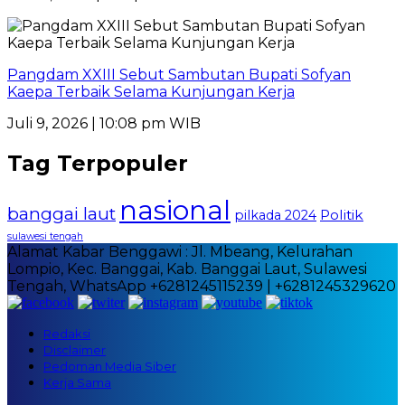
Pangdam XXIII Sebut Sambutan Bupati Sofyan
Kaepa Terbaik Selama Kunjungan Kerja
Juli 9, 2026 | 10:08 pm WIB
Tag Terpopuler
nasional
banggai laut
Politik
pilkada 2024
sulawesi tengah
Alamat Kabar Benggawi : Jl. Mbeang, Kelurahan
Lompio, Kec. Banggai, Kab. Banggai Laut, Sulawesi
Tengah, WhatsApp +6281245115239 | +6281245329620
Redaksi
Disclaimer
Pedoman Media Siber
Kerja Sama