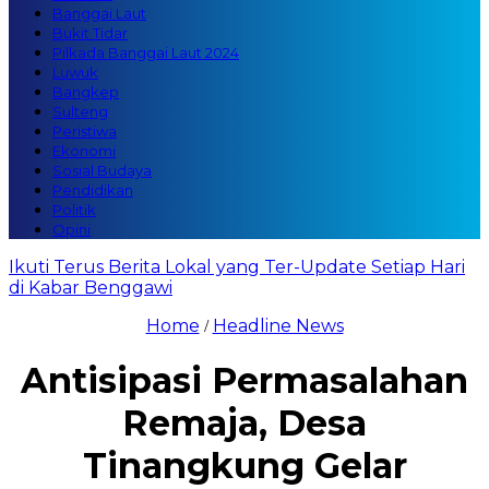
Banggai Laut
Bukit Tidar
Pilkada Banggai Laut 2024
Luwuk
Bangkep
Sulteng
Peristiwa
Ekonomi
Sosial Budaya
Pendidikan
Politik
Opini
Ikuti Terus Berita Lokal yang Ter-Update Setiap Hari
di Kabar Benggawi
Home
Headline News
/
Antisipasi Permasalahan
Remaja, Desa
Tinangkung Gelar