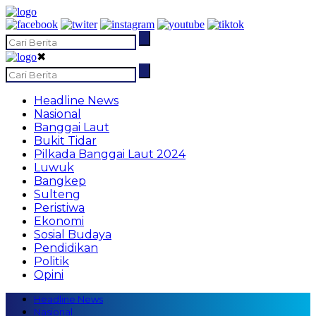
✖
Headline News
Nasional
Banggai Laut
Bukit Tidar
Pilkada Banggai Laut 2024
Luwuk
Bangkep
Sulteng
Peristiwa
Ekonomi
Sosial Budaya
Pendidikan
Politik
Opini
Headline News
Nasional