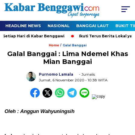
HEADLINE NEWS
NASIONAL
BANGGAI LAUT
BUKIT T
tiap Hari di Kabar Benggawi
Ikuti Terus Berita Lokal yang 
/
Home
Galal Banggai
Galal Banggai : Lima Ndemel Khas
Mian Banggai
Purnomo Lamala
- Jurnalis
Jumat, 6 November 2020
- 10:38 WITA
Oleh : Anggun Wahyuningsih