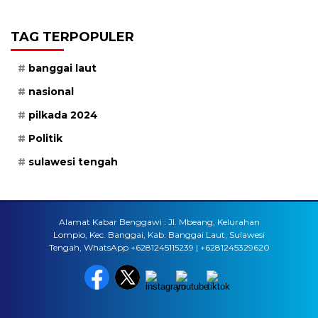
TAG TERPOPULER
banggai laut
nasional
pilkada 2024
Politik
sulawesi tengah
Alamat Kabar Benggawi : Jl. Mbeang, Kelurahan
Lompio, Kec. Banggai, Kab. Banggai Laut, Sulawesi
Tengah, WhatsApp +6281245115239 | +6281245329620