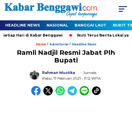
HEADLINE NEWS
NASIONAL
BANGGAI LAUT
BUKIT T
etiap Hari di Kabar Benggawi
Ikuti Terus Berita Lokal yang 
/
/
Home
Advertorial
Headline News
Ramli Nadjil Resmi Jabat Plh
Bupati
Rahman Mustika
- Jurnalis
Rabu, 17 Februari 2021
- 11:12 WITA