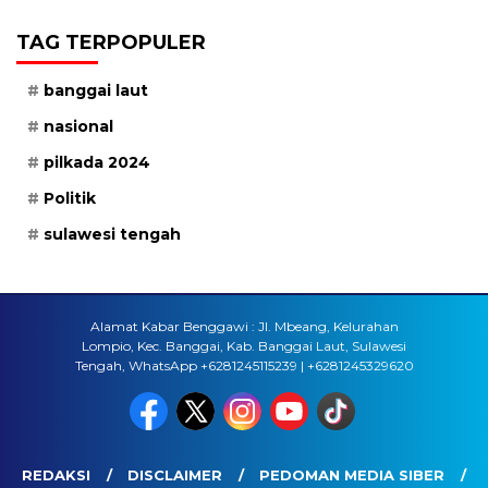
TAG TERPOPULER
banggai laut
nasional
pilkada 2024
Politik
sulawesi tengah
Alamat Kabar Benggawi : Jl. Mbeang, Kelurahan
Lompio, Kec. Banggai, Kab. Banggai Laut, Sulawesi
Tengah, WhatsApp +6281245115239 | +6281245329620
REDAKSI
DISCLAIMER
PEDOMAN MEDIA SIBER