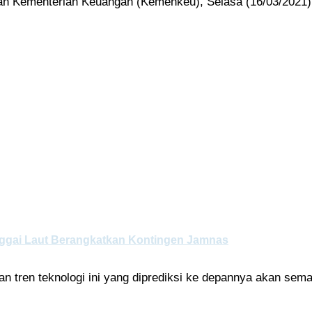
 laman Kementerian Keuangan (Kemenkeu), Selasa (16/03/2021)
Banggai Laut Berangkatkan Kontingen Jamnas
n tren teknologi ini yang diprediksi ke depannya akan sema