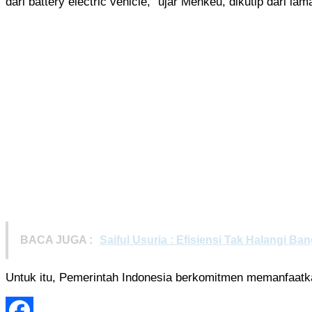
dari battery electric vehicle,” ujar Menkeu, dikutip dari
BACA JUGA :
Saiful Usuria : Efisiensi Tak Halangi 
Untuk itu, Pemerintah Indonesia berkomitmen memanfaatka