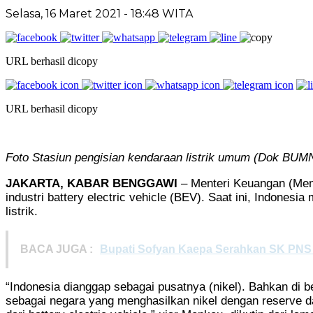
Selasa, 16 Maret 2021
- 18:48 WITA
URL berhasil dicopy
URL berhasil dicopy
Foto Stasiun pengisian kendaraan listrik umum (Dok BUM
JAKARTA, KABAR BENGGAWI
– Menteri Keuangan (Menk
industri battery electric vehicle (BEV). Saat ini, Indones
listrik.
BACA JUGA :
Bupati Sofyan Kaepa Serahkan SK PNS S
“Indonesia dianggap sebagai pusatnya (nikel). Bahkan di b
sebagai negara yang menghasilkan nikel dengan reserve d