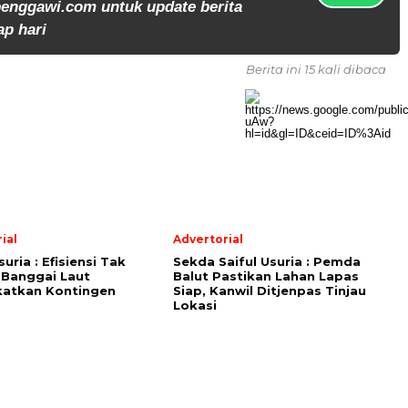
enggawi.com untuk update berita
ap hari
Berita ini 15 kali dibaca
ial
Advertorial
suria : Efisiensi Tak
Sekda Saiful Usuria : Pemda
 Banggai Laut
Balut Pastikan Lahan Lapas
katkan Kontingen
Siap, Kanwil Ditjenpas Tinjau
Lokasi