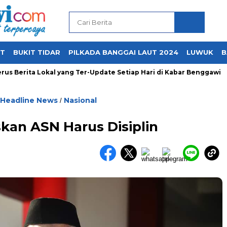
UT
BUKIT TIDAR
PILKADA BANGGAI LAUT 2024
LUWUK
B
 Berita Lokal yang Ter-Update Setiap Hari di Kabar Benggawi
Headline News
Nasional
/
kan ASN Harus Disiplin