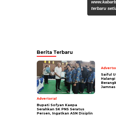
www.kabarb
terbaru seti
Berita Terbaru
Advertor
Saiful U
Halangi
Berang
Jamnas
Advertorial
Bupati Sofyan Kaepa
Serahkan SK PNS Seratus
Persen, Ingatkan ASN Disiplin