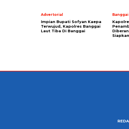
Advertorial
Banggai
Impian Bupati Sofyan Kaepa
Kapolre
Terwujud, Kapolres Banggai
Penamb
Laut Tiba Di Banggai
Diberan
Siapkan
REDA