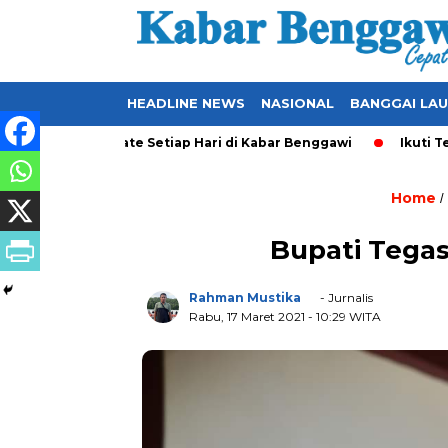
HEADLINE NEWS
NASIONAL
BANGGAI LA
l yang Ter-Update Setiap Hari di Kabar Benggawi
Ikuti Terus
Home
/
Bupati Tegas
Rahman Mustika
- Jurnalis
Rabu, 17 Maret 2021
- 10:29 WITA