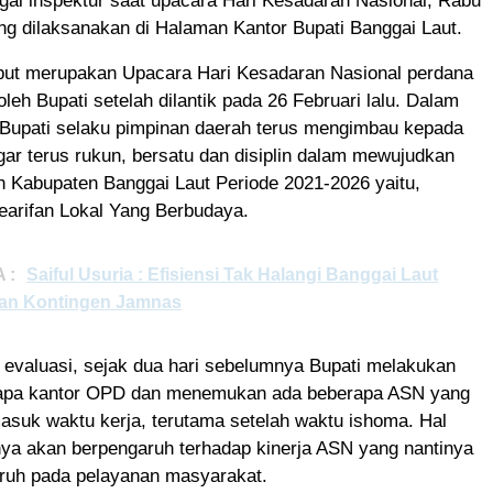
gai inspektur saat upacara Hari Kesadaran Nasional, Rabu
ng dilaksanakan di Halaman Kantor Bupati Banggai Laut.
but merupakan Upacara Hari Kesadaran Nasional perdana
oleh Bupati setelah dilantik pada 26 Februari lalu. Dalam
Bupati selaku pimpinan daerah terus mengimbau kepada
ar terus rukun, bersatu dan disiplin dalam mewujudkan
h Kabupaten Banggai Laut Periode 2021-2026 yaitu,
arifan Lokal Yang Berbudaya.
 :
Saiful Usuria : Efisiensi Tak Halangi Banggai Laut
an Kontingen Jamnas
 evaluasi, sejak dua hari sebelumnya Bupati melakukan
rapa kantor OPD dan menemukan ada beberapa ASN yang
 masuk waktu kerja, terutama setelah waktu ishoma. Hal
nya akan berpengaruh terhadap kinerja ASN yang nantinya
ruh pada pelayanan masyarakat.