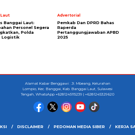
 Laut
Advertorial
s Banggai Laut:
Pemkab Dan DPRD Bahas
ahan Personel Segera
Raperda
gkatkan, Polda
Pertanggungjawaban APBD
 Logistik
2025
Alamat Kabar Benggawi : Jl. Mbeang, Kelurahan
Lompio, Kec. Banggai, Kab. Banggai Laut, Sulawesi
Tengah, WhatsApp +6281245115239 | +6281245329620
KSI
DISCLAIMER
PEDOMAN MEDIA SIBER
KERJA S