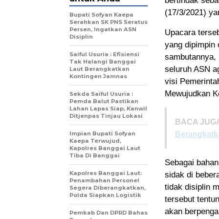
bertindak seba
(17/3/2021) ya
Bupati Sofyan Kaepa
Serahkan SK PNS Seratus
Persen, Ingatkan ASN
Upacara terse
Disiplin
yang dipimpin 
Saiful Usuria : Efisiensi
sambutannya, 
Tak Halangi Banggai
seluruh ASN ag
Laut Berangkatkan
Kontingen Jamnas
visi Pemerinta
Mewujudkan Ke
Sekda Saiful Usuria :
Pemda Balut Pastikan
Lahan Lapas Siap, Kanwil
Ditjenpas Tinjau Lokasi
BACA JUGA
Impian Bupati Sofyan
Berangkatk
Kaepa Terwujud,
Kapolres Banggai Laut
Tiba Di Banggai
Sebagai bahan
Kapolres Banggai Laut:
sidak di bebe
Penambahan Personel
tidak disiplin
Segera Diberangkatkan,
Polda Siapkan Logistik
tersebut tentu
akan berpenga
Pemkab Dan DPRD Bahas