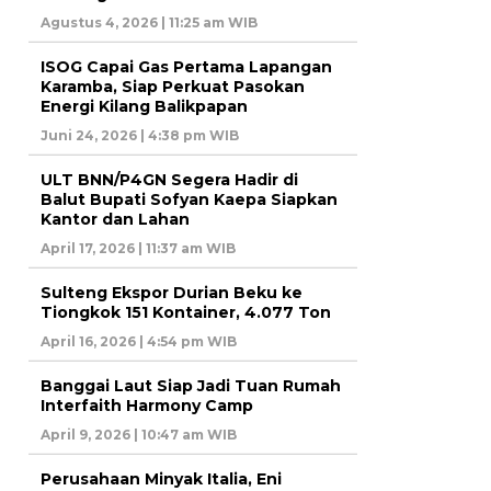
Agustus 4, 2026 | 11:25 am WIB
ISOG Capai Gas Pertama Lapangan
Karamba, Siap Perkuat Pasokan
Energi Kilang Balikpapan
Juni 24, 2026 | 4:38 pm WIB
ULT BNN/P4GN Segera Hadir di
Balut Bupati Sofyan Kaepa Siapkan
Kantor dan Lahan
April 17, 2026 | 11:37 am WIB
Sulteng Ekspor Durian Beku ke
Tiongkok 151 Kontainer, 4.077 Ton
April 16, 2026 | 4:54 pm WIB
Banggai Laut Siap Jadi Tuan Rumah
Interfaith Harmony Camp
April 9, 2026 | 10:47 am WIB
Perusahaan Minyak Italia, Eni