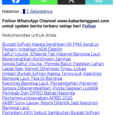
Halaman :
1
2
Selanjutnya
Follow WhatsApp Channel www.kabarbenggawi.com
untuk update berita terbaru setiap hari
Follow
Rekomendasi untuk Anda
Bupati Sofyan Kaepa Serahkan SK PNS Seratus
Persen, Ingatkan ASN Disiplin
Saiful Usuria : Efisiensi Tak Halangi Banggai Laut
Berangkatkan Kontingen Jamnas
Sekda Saiful Usuria : Pemda Balut Pastikan Lahan
Lapas Siap, Kanwil Ditjenpas Tinjau Lokasi
Impian Bupati Sofyan Kaepa Terwujud, Kapolres
Banggai Laut Tiba Di Banggai
Kapolres Banggai Laut: Penambahan Personel
Segera Diberangkatkan, Polda Siapkan Logistik
Pemkab Dan DPRD Bahas Raperda
Pertanggungjawaban APBD 2025
AKBP Sony Laway, Resmi Dilantik Jadi Kapolres
Banggai Laut
Pangdam XXIII Sebut Sambutan Bupati Sofyan