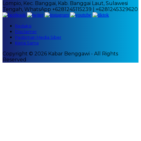
Lompio, Kec. Banggai, Kab. Banggai Laut, Sulawesi
Tengah, WhatsApp +6281245115239 | +6281245329620
Redaksi
Disclaimer
Pedoman Media Siber
Kerja Sama
Copyright © 2026 Kabar Benggawi - All Rights
Reserved