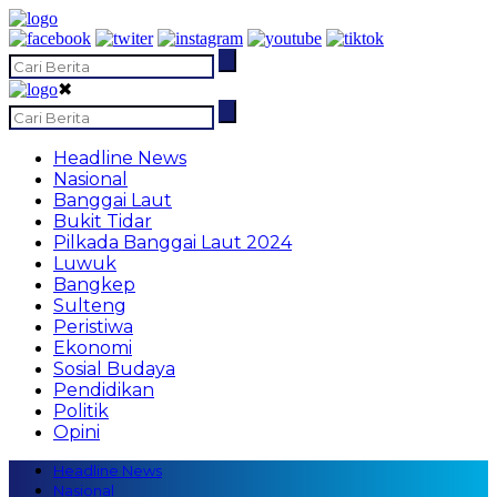
✖
Headline News
Nasional
Banggai Laut
Bukit Tidar
Pilkada Banggai Laut 2024
Luwuk
Bangkep
Sulteng
Peristiwa
Ekonomi
Sosial Budaya
Pendidikan
Politik
Opini
Headline News
Nasional