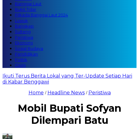
Banggai Laut
Bukit Tidar
Pilkada Banggai Laut 2024
Luwuk
Bangkep
Sulteng
Peristiwa
Ekonomi
Sosial Budaya
Pendidikan
Politik
Opini
Ikuti Terus Berita Lokal yang Ter-Update Setiap Hari
di Kabar Benggawi
Home
Headline News
Peristiwa
/
/
Mobil Bupati Sofyan
Dilempari Batu