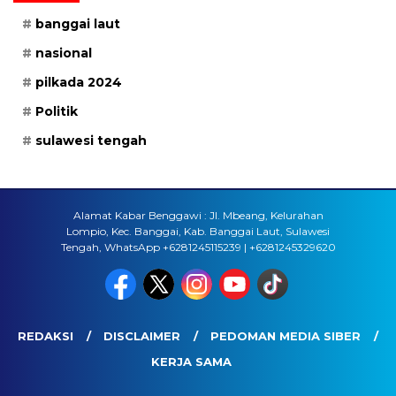
banggai laut
nasional
pilkada 2024
Politik
sulawesi tengah
Alamat Kabar Benggawi : Jl. Mbeang, Kelurahan
Lompio, Kec. Banggai, Kab. Banggai Laut, Sulawesi
Tengah, WhatsApp +6281245115239 | +6281245329620
REDAKSI
DISCLAIMER
PEDOMAN MEDIA SIBER
KERJA SAMA