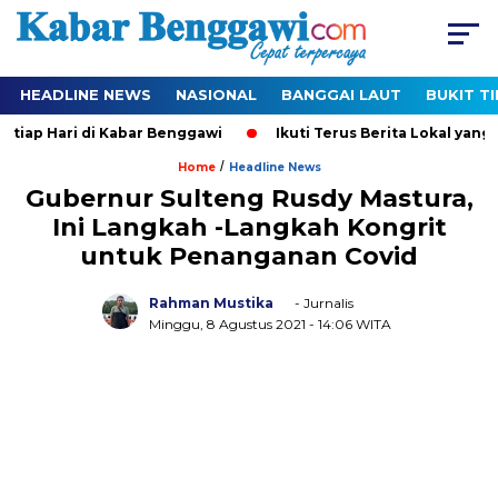
HEADLINE NEWS
NASIONAL
BANGGAI LAUT
BUKIT T
iap Hari di Kabar Benggawi
Ikuti Terus Berita Lokal yang Te
/
Home
Headline News
Gubernur Sulteng Rusdy Mastura,
Ini Langkah -Langkah Kongrit
untuk Penanganan Covid
Rahman Mustika
- Jurnalis
Minggu, 8 Agustus 2021
- 14:06 WITA