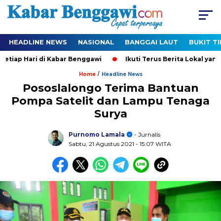
HEADLINE NEWS
NASIONAL
BANGGAI LAUT
BUKIT T
tiap Hari di Kabar Benggawi
Ikuti Terus Berita Lokal yang T
/
Home
Headline News
Pososlalongo Terima Bantuan
Pompa Satelit dan Lampu Tenaga
Surya
Purnomo Lamala
- Jurnalis
Sabtu, 21 Agustus 2021
- 15:07 WITA