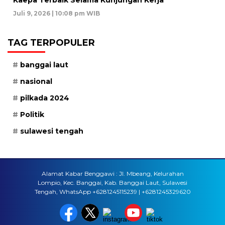
Kaepa Terbaik Selama Kunjungan Kerja
Juli 9, 2026 | 10:08 pm WIB
TAG TERPOPULER
banggai laut
nasional
pilkada 2024
Politik
sulawesi tengah
Alamat Kabar Benggawi : Jl. Mbeang, Kelurahan
Lompio, Kec. Banggai, Kab. Banggai Laut, Sulawesi
Tengah, WhatsApp +6281245115239 | +6281245329620