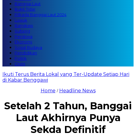
Banggai Laut
Bukit Tidar
Pilkada Banggai Laut 2024
Luwuk
Bangkep
Sulteng
Peristiwa
Ekonomi
Sosial Budaya
Pendidikan
Politik
Opini
Ikuti Terus Berita Lokal yang Ter-Update Setiap Hari
di Kabar Benggawi
Home
Headline News
/
Setelah 2 Tahun, Banggai
Laut Akhirnya Punya
Sekda Definitif