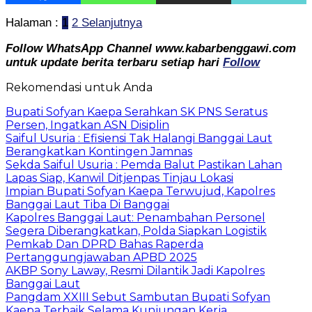
Halaman :
1
2
Selanjutnya
Follow WhatsApp Channel www.kabarbenggawi.com
untuk update berita terbaru setiap hari
Follow
Rekomendasi untuk Anda
Bupati Sofyan Kaepa Serahkan SK PNS Seratus
Persen, Ingatkan ASN Disiplin
Saiful Usuria : Efisiensi Tak Halangi Banggai Laut
Berangkatkan Kontingen Jamnas
Sekda Saiful Usuria : Pemda Balut Pastikan Lahan
Lapas Siap, Kanwil Ditjenpas Tinjau Lokasi
Impian Bupati Sofyan Kaepa Terwujud, Kapolres
Banggai Laut Tiba Di Banggai
Kapolres Banggai Laut: Penambahan Personel
Segera Diberangkatkan, Polda Siapkan Logistik
Pemkab Dan DPRD Bahas Raperda
Pertanggungjawaban APBD 2025
AKBP Sony Laway, Resmi Dilantik Jadi Kapolres
Banggai Laut
Pangdam XXIII Sebut Sambutan Bupati Sofyan
Kaepa Terbaik Selama Kunjungan Kerja