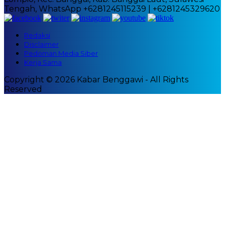
Tengah, WhatsApp +6281245115239 | +6281245329620
Redaksi
Disclaimer
Pedoman Media Siber
Kerja Sama
Copyright © 2026 Kabar Benggawi - All Rights
Reserved