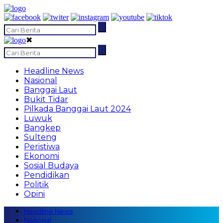
✖
Headline News
Nasional
Banggai Laut
Bukit Tidar
Pilkada Banggai Laut 2024
Luwuk
Bangkep
Sulteng
Peristiwa
Ekonomi
Sosial Budaya
Pendidikan
Politik
Opini
Headline News
Nasional