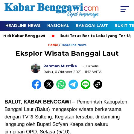
HEADLINE NEWS
NASIONAL
BANGGAI LAUT
BUKIT T
i di Kabar Benggawi
Ikuti Terus Berita Lokal yang Ter-Upda
/
Home
Headline News
Eksplor Wisata Banggai Laut
Rahman Mustika
- Jurnalis
Rabu, 6 Oktober 2021
- 11:12 WITA
BALUT, KABAR BENGGAWI
– Pemerintah Kabupaten
Banggai Laut (Balut) mengesplor wisata berkersama
dengan TVRI Sulteng. Kegiatan tersebut di damping
langsung oleh Bupati Sofyan Kaepa dan seluru
pimpinan OPD. Selasa (5/10).