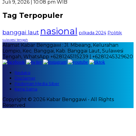
Juli 9, 2026 | 10:08 pm WIB
Tag Terpopuler
nasional
banggai laut
Politik
pilkada 2024
sulawesi tengah
Alamat Kabar Benggawi : Jl. Mbeang, Kelurahan
Lompio, Kec. Banggai, Kab. Banggai Laut, Sulawesi
Tengah, WhatsApp +6281245115239 | +6281245329620
Redaksi
Disclaimer
Pedoman Media Siber
Kerja Sama
Copyright © 2026 Kabar Benggawi - All Rights
Reserved