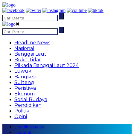
✖
Headline News
Nasional
Banggai Laut
Bukit Tidar
Pilkada Banggai Laut 2024
Luwuk
Bangkep
Sulteng
Peristiwa
Ekonomi
Sosial Budaya
Pendidikan
Politik
Opini
Headline News
Nasional