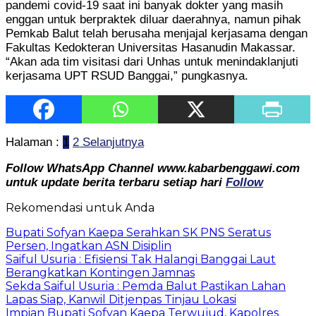
pandemi covid-19 saat ini banyak dokter yang masih
enggan untuk berpraktek diluar daerahnya, namun pihak
Pemkab Balut telah berusaha menjajal kerjasama dengan
Fakultas Kedokteran Universitas Hasanudin Makassar.
“Akan ada tim visitasi dari Unhas untuk menindaklanjuti
kerjasama UPT RSUD Banggai,” pungkasnya.
Halaman :
1
2
Selanjutnya
Follow WhatsApp Channel www.kabarbenggawi.com
untuk update berita terbaru setiap hari
Follow
Rekomendasi untuk Anda
Bupati Sofyan Kaepa Serahkan SK PNS Seratus
Persen, Ingatkan ASN Disiplin
Saiful Usuria : Efisiensi Tak Halangi Banggai Laut
Berangkatkan Kontingen Jamnas
Sekda Saiful Usuria : Pemda Balut Pastikan Lahan
Lapas Siap, Kanwil Ditjenpas Tinjau Lokasi
Impian Bupati Sofyan Kaepa Terwujud, Kapolres