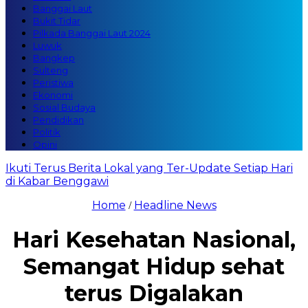
Banggai Laut
Bukit Tidar
Pilkada Banggai Laut 2024
Luwuk
Bangkep
Sulteng
Peristiwa
Ekonomi
Sosial Budaya
Pendidikan
Politik
Opini
Ikuti Terus Berita Lokal yang Ter-Update Setiap Hari
di Kabar Benggawi
Home
Headline News
/
Hari Kesehatan Nasional,
Semangat Hidup sehat
terus Digalakan