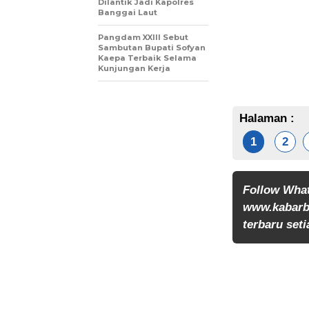
Dilantik Jadi Kapolres
Banggai Laut
Pangdam XXIII Sebut
Sambutan Bupati Sofyan
Kaepa Terbaik Selama
Kunjungan Kerja
Halaman :
1
2
Follow Wha
www.kabarb
terbaru seti