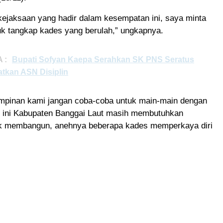
 kejaksaan yang hadir dalam kesempatan ini, saya minta
uk tangkap kades yang berulah,” ungkapnya.
 :
Bupati Sofyan Kaepa Serahkan SK PNS Seratus
atkan ASN Disiplin
mpinan kami jangan coba-coba untuk main-main dengan
t ini Kabupaten Banggai Laut masih membutuhkan
k membangun, anehnya beberapa kades memperkaya diri