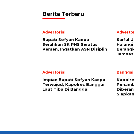
Berita Terbaru
Advertorial
Advertor
Bupati Sofyan Kaepa
Saiful U
Serahkan SK PNS Seratus
Halangi
Persen, Ingatkan ASN Disiplin
Berang
Jamnas
Advertorial
Banggai
Impian Bupati Sofyan Kaepa
Kapolre
Terwujud, Kapolres Banggai
Penamb
Laut Tiba Di Banggai
Diberan
Siapkan