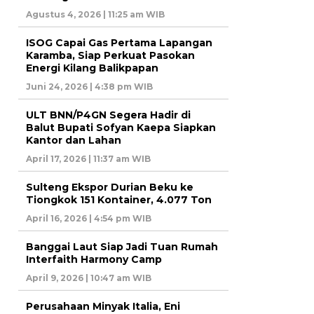
Agustus 4, 2026 | 11:25 am WIB
ISOG Capai Gas Pertama Lapangan
Karamba, Siap Perkuat Pasokan
Energi Kilang Balikpapan
Juni 24, 2026 | 4:38 pm WIB
ULT BNN/P4GN Segera Hadir di
Balut Bupati Sofyan Kaepa Siapkan
Kantor dan Lahan
April 17, 2026 | 11:37 am WIB
Sulteng Ekspor Durian Beku ke
Tiongkok 151 Kontainer, 4.077 Ton
April 16, 2026 | 4:54 pm WIB
Banggai Laut Siap Jadi Tuan Rumah
Interfaith Harmony Camp
April 9, 2026 | 10:47 am WIB
Perusahaan Minyak Italia, Eni