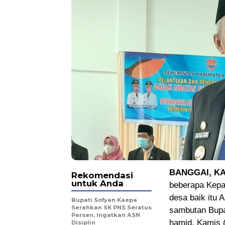
BANGGAI, K
Rekomendasi
untuk Anda
beberapa Kepa
desa baik itu 
Bupati Sofyan Kaepa
Serahkan SK PNS Seratus
sambutan Bupat
Persen, Ingatkan ASN
hamid. Kamis (
Disiplin