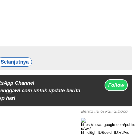
Selanjutnya
tsApp Channel
Follow
enggawi.com untuk update berita
ap hari
Berita ini 61 kali dibaca