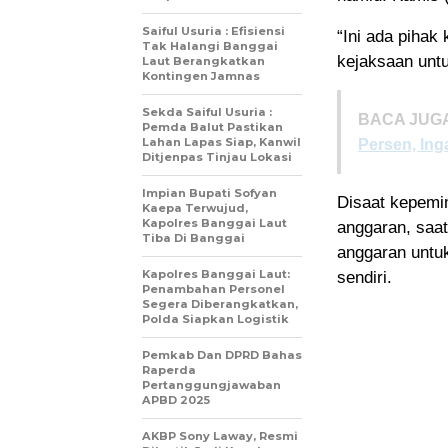
Saiful Usuria : Efisiensi
“Ini ada pihak
Tak Halangi Banggai
kejaksaan unt
Laut Berangkatkan
Kontingen Jamnas
Sekda Saiful Usuria :
BACA JUGA
Pemda Balut Pastikan
Lahan Lapas Siap, Kanwil
Persen, Ing
Ditjenpas Tinjau Lokasi
Impian Bupati Sofyan
Disaat kepemi
Kaepa Terwujud,
Kapolres Banggai Laut
anggaran, saa
Tiba Di Banggai
anggaran untu
Kapolres Banggai Laut:
sendiri.
Penambahan Personel
Segera Diberangkatkan,
Polda Siapkan Logistik
Pemkab Dan DPRD Bahas
Raperda
Pertanggungjawaban
APBD 2025
AKBP Sony Laway, Resmi