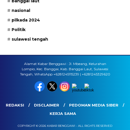
banggai laut
nasional
pilkada 2024
Politik
sulawesi tengah
Alamat Kabar Benggawi : Jl. Mbeang, Kelurahan
Lompio, Kec. Banggai, Kab. Banggai Laut, Sulawesi
Tengah, WhatsApp +6281245115239 | +6281245329620
REDAKSI
DISCLAIMER
PEDOMAN MEDIA SIBER
KERJA SAMA
COPYRIGHT © 2026 KABAR BENGGAWI - ALL RIGHTS RESERVED