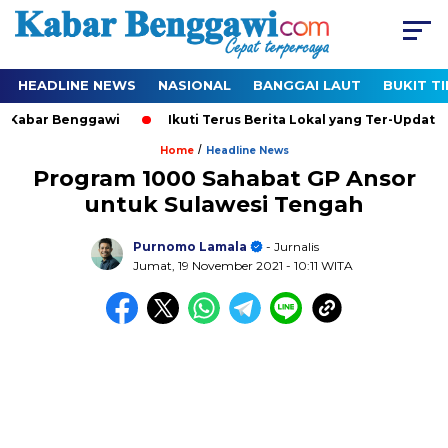
HEADLINE NEWS
NASIONAL
BANGGAI LAUT
BUKIT T
abar Benggawi
Ikuti Terus Berita Lokal yang Ter-Update Seti
/
Home
Headline News
Program 1000 Sahabat GP Ansor
untuk Sulawesi Tengah
Purnomo Lamala
- Jurnalis
Jumat, 19 November 2021
- 10:11 WITA