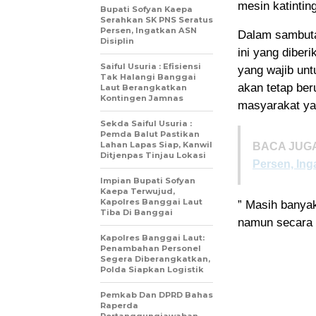
mesin katintin
Bupati Sofyan Kaepa
Serahkan SK PNS Seratus
Persen, Ingatkan ASN
Dalam sambutan
Disiplin
ini yang dibe
Saiful Usuria : Efisiensi
yang wajib un
Tak Halangi Banggai
akan tetap be
Laut Berangkatkan
Kontingen Jamnas
masyarakat ya
Sekda Saiful Usuria :
Pemda Balut Pastikan
Lahan Lapas Siap, Kanwil
BACA JUGA
Ditjenpas Tinjau Lokasi
Persen, Ing
Impian Bupati Sofyan
Kaepa Terwujud,
Kapolres Banggai Laut
” Masih banyak
Tiba Di Banggai
namun secara 
Kapolres Banggai Laut:
Penambahan Personel
Segera Diberangkatkan,
Polda Siapkan Logistik
Pemkab Dan DPRD Bahas
Raperda