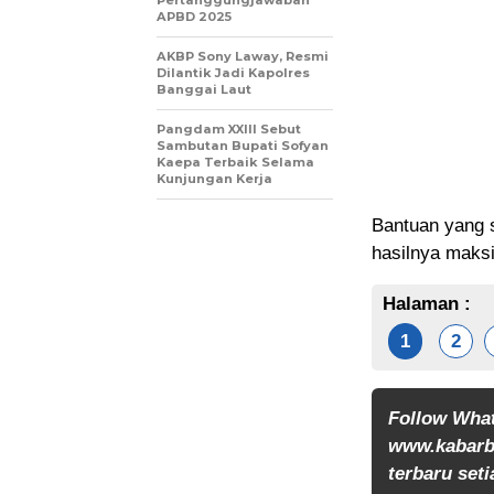
Pertanggungjawaban
APBD 2025
AKBP Sony Laway, Resmi
Dilantik Jadi Kapolres
Banggai Laut
Pangdam XXIII Sebut
Sambutan Bupati Sofyan
Kaepa Terbaik Selama
Kunjungan Kerja
Bantuan yang 
hasilnya maks
Halaman :
1
2
Follow Wha
www.kabarb
terbaru seti