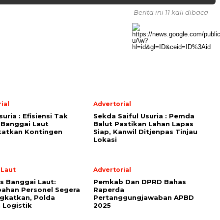
Berita ini 11 kali dibaca
ial
Advertorial
suria : Efisiensi Tak
Sekda Saiful Usuria : Pemda
 Banggai Laut
Balut Pastikan Lahan Lapas
katkan Kontingen
Siap, Kanwil Ditjenpas Tinjau
Lokasi
 Laut
Advertorial
s Banggai Laut:
Pemkab Dan DPRD Bahas
ahan Personel Segera
Raperda
gkatkan, Polda
Pertanggungjawaban APBD
 Logistik
2025