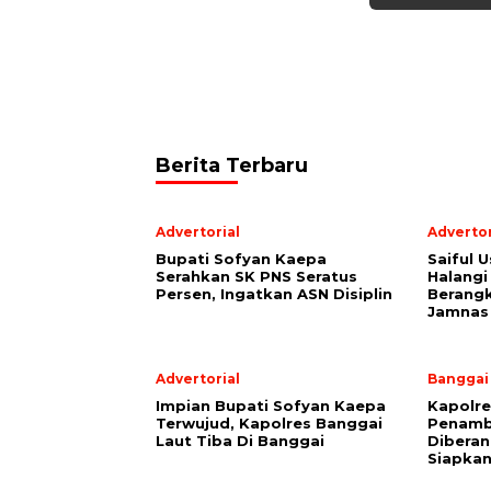
Berita Terbaru
Advertorial
Advertor
Bupati Sofyan Kaepa
Saiful U
Serahkan SK PNS Seratus
Halangi
Persen, Ingatkan ASN Disiplin
Berang
Jamnas
Advertorial
Banggai
Impian Bupati Sofyan Kaepa
Kapolre
Terwujud, Kapolres Banggai
Penamb
Laut Tiba Di Banggai
Diberan
Siapkan