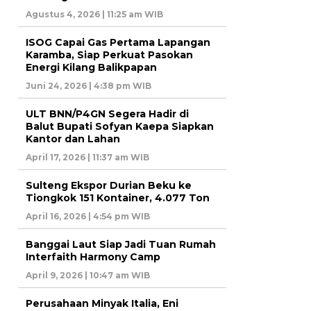
Agustus 4, 2026 | 11:25 am WIB
ISOG Capai Gas Pertama Lapangan
Karamba, Siap Perkuat Pasokan
Energi Kilang Balikpapan
Juni 24, 2026 | 4:38 pm WIB
ULT BNN/P4GN Segera Hadir di
Balut Bupati Sofyan Kaepa Siapkan
Kantor dan Lahan
April 17, 2026 | 11:37 am WIB
Sulteng Ekspor Durian Beku ke
Tiongkok 151 Kontainer, 4.077 Ton
April 16, 2026 | 4:54 pm WIB
Banggai Laut Siap Jadi Tuan Rumah
Interfaith Harmony Camp
April 9, 2026 | 10:47 am WIB
Perusahaan Minyak Italia, Eni