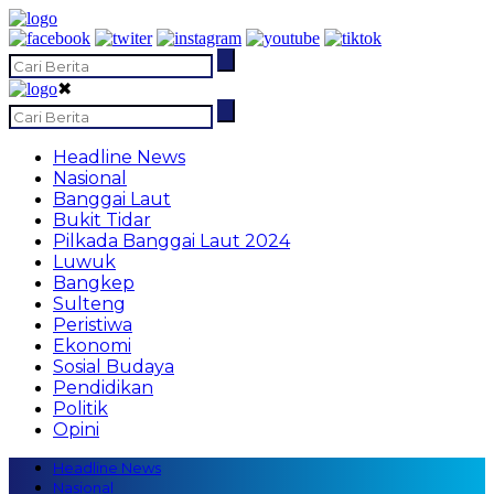
✖
Headline News
Nasional
Banggai Laut
Bukit Tidar
Pilkada Banggai Laut 2024
Luwuk
Bangkep
Sulteng
Peristiwa
Ekonomi
Sosial Budaya
Pendidikan
Politik
Opini
Headline News
Nasional