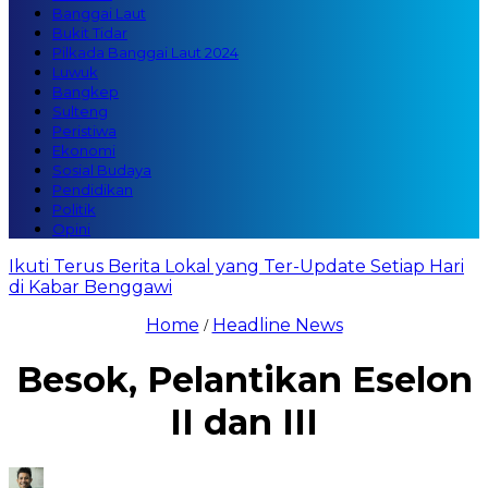
Banggai Laut
Bukit Tidar
Pilkada Banggai Laut 2024
Luwuk
Bangkep
Sulteng
Peristiwa
Ekonomi
Sosial Budaya
Pendidikan
Politik
Opini
Ikuti Terus Berita Lokal yang Ter-Update Setiap Hari
di Kabar Benggawi
Home
Headline News
/
Besok, Pelantikan Eselon
II dan III