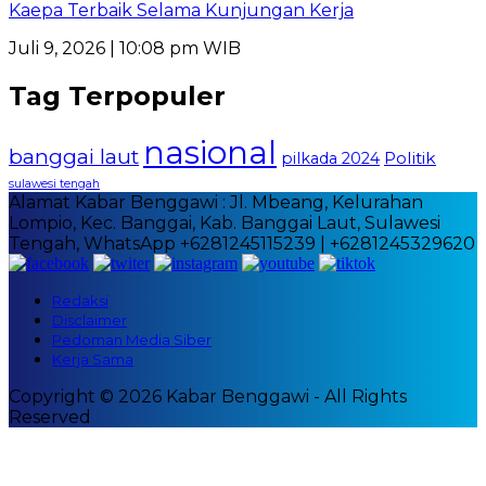
Kaepa Terbaik Selama Kunjungan Kerja
Juli 9, 2026 | 10:08 pm WIB
Tag Terpopuler
nasional
banggai laut
Politik
pilkada 2024
sulawesi tengah
Alamat Kabar Benggawi : Jl. Mbeang, Kelurahan
Lompio, Kec. Banggai, Kab. Banggai Laut, Sulawesi
Tengah, WhatsApp +6281245115239 | +6281245329620
Redaksi
Disclaimer
Pedoman Media Siber
Kerja Sama
Copyright © 2026 Kabar Benggawi - All Rights
Reserved