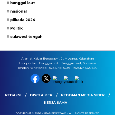
banggai laut
nasional
pilkada 2024
Politik
sulawesi tengah
Alamat Kabar Benggawi : Jl. Mbeang, Kelurahan
Lompio, Kec. Banggai, Kab. Banggai Laut, Sulawesi
Tengah, WhatsApp +6281245115239 | +6281245329620
REDAKSI
DISCLAIMER
PEDOMAN MEDIA SIBER
KERJA SAMA
COPYRIGHT © 2026 KABAR BENGGAWI - ALL RIGHTS RESERVED