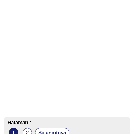
Halaman :
1
2
Selanjutnya