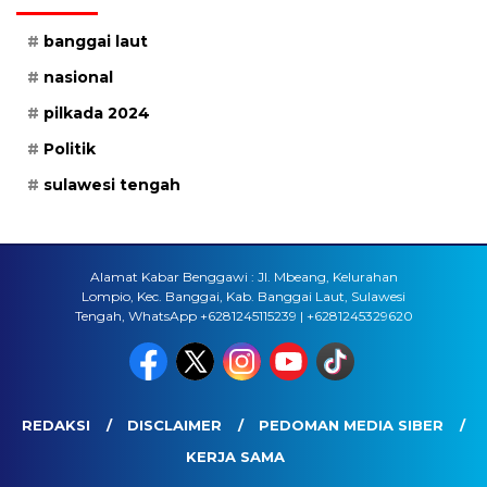
banggai laut
nasional
pilkada 2024
Politik
sulawesi tengah
Alamat Kabar Benggawi : Jl. Mbeang, Kelurahan
Lompio, Kec. Banggai, Kab. Banggai Laut, Sulawesi
Tengah, WhatsApp +6281245115239 | +6281245329620
REDAKSI
DISCLAIMER
PEDOMAN MEDIA SIBER
KERJA SAMA