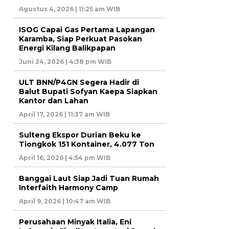
Agustus 4, 2026 | 11:25 am WIB
ISOG Capai Gas Pertama Lapangan
Karamba, Siap Perkuat Pasokan
Energi Kilang Balikpapan
Juni 24, 2026 | 4:38 pm WIB
ULT BNN/P4GN Segera Hadir di
Balut Bupati Sofyan Kaepa Siapkan
Kantor dan Lahan
April 17, 2026 | 11:37 am WIB
Sulteng Ekspor Durian Beku ke
Tiongkok 151 Kontainer, 4.077 Ton
April 16, 2026 | 4:54 pm WIB
Banggai Laut Siap Jadi Tuan Rumah
Interfaith Harmony Camp
April 9, 2026 | 10:47 am WIB
Perusahaan Minyak Italia, Eni