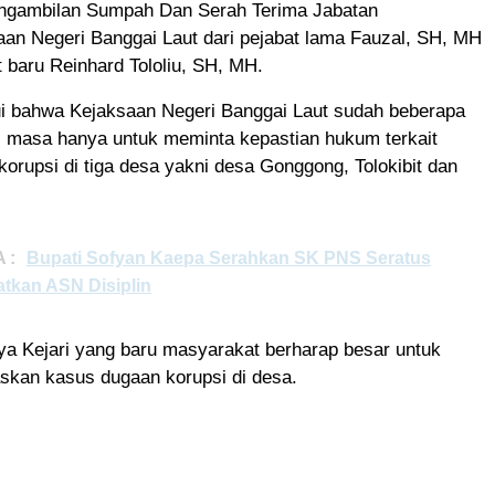
engambilan Sumpah Dan Serah Terima Jabatan
an Negeri Banggai Laut dari pejabat lama Fauzal, SH, MH
 baru Reinhard Tololiu, SH, MH.
ui bahwa Kejaksaan Negeri Banggai Laut sudah beberapa
ai masa hanya untuk meminta kepastian hukum terkait
orupsi di tiga desa yakni desa Gonggong, Tolokibit dan
 :
Bupati Sofyan Kaepa Serahkan SK PNS Seratus
atkan ASN Disiplin
ya Kejari yang baru masyarakat berharap besar untuk
askan kasus dugaan korupsi di desa.