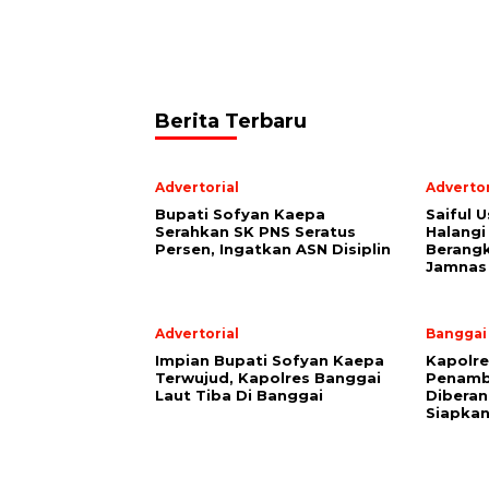
Berita Terbaru
Advertorial
Advertor
Bupati Sofyan Kaepa
Saiful U
Serahkan SK PNS Seratus
Halangi
Persen, Ingatkan ASN Disiplin
Berang
Jamnas
Advertorial
Banggai
Impian Bupati Sofyan Kaepa
Kapolre
Terwujud, Kapolres Banggai
Penamb
Laut Tiba Di Banggai
Diberan
Siapkan