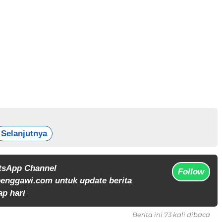
Selanjutnya
tsApp Channel
Follow
enggawi.com untuk update berita
ap hari
Berita ini 73 kali dibaca