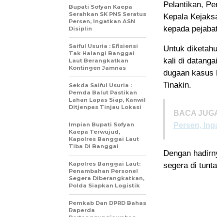
Pelantikan, P
Bupati Sofyan Kaepa
Serahkan SK PNS Seratus
Kepala Kejaksa
Persen, Ingatkan ASN
kepada pejabat
Disiplin
Saiful Usuria : Efisiensi
Untuk diketah
Tak Halangi Banggai
kali di datang
Laut Berangkatkan
Kontingen Jamnas
dugaan kasus k
Tinakin.
Sekda Saiful Usuria :
Pemda Balut Pastikan
Lahan Lapas Siap, Kanwil
Ditjenpas Tinjau Lokasi
BACA JUGA
Impian Bupati Sofyan
Persen, Ing
Kaepa Terwujud,
Kapolres Banggai Laut
Tiba Di Banggai
Dengan hadirn
Kapolres Banggai Laut:
segera di tunt
Penambahan Personel
Segera Diberangkatkan,
Polda Siapkan Logistik
Pemkab Dan DPRD Bahas
Raperda