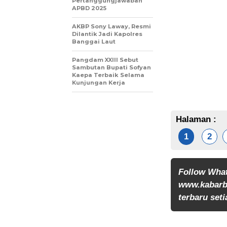
Pertanggungjawaban
APBD 2025
AKBP Sony Laway, Resmi
Dilantik Jadi Kapolres
Banggai Laut
Pangdam XXIII Sebut
Sambutan Bupati Sofyan
Kaepa Terbaik Selama
Kunjungan Kerja
Halaman :
1
2
Follow Wha
www.kabarb
terbaru seti