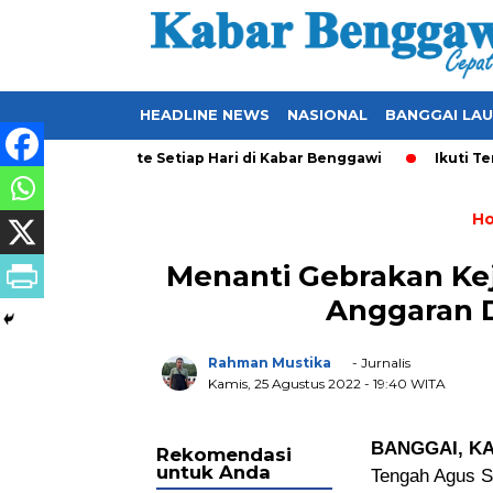
HEADLINE NEWS
NASIONAL
BANGGAI LA
l yang Ter-Update Setiap Hari di Kabar Benggawi
Ikuti Terus
H
Menanti Gebrakan Kej
Anggaran 
Rahman Mustika
- Jurnalis
Kamis, 25 Agustus 2022
- 19:40 WITA
BANGGAI, K
Rekomendasi
untuk Anda
Tengah Agus S