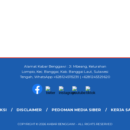
Alamat Kabar Benggawi : Jl. Mbeang, Kelurahan
Lompio, Kec. Banggai, Kab. Banggai Laut, Sulawesi
Tengah, WhatsApp +6281245115239 | +6281245329620
KSI
DISCLAIMER
PEDOMAN MEDIA SIBER
KERJA S
COPYRIGHT © 2026 KABAR BENGGAWI - ALL RIGHTS RESERVED