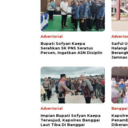
Advertorial
Advertor
Bupati Sofyan Kaepa
Saiful U
Serahkan SK PNS Seratus
Halangi
Persen, Ingatkan ASN Disiplin
Berang
Jamnas
Advertorial
Banggai
Impian Bupati Sofyan Kaepa
Kapolre
Terwujud, Kapolres Banggai
Penamb
Laut Tiba Di Banggai
Diberan