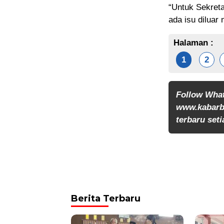
“Untuk Sekreta
ada isu diluar 
Halaman :
1
2
Follow Wha
www.kabarb
terbaru seti
Berita Terbaru