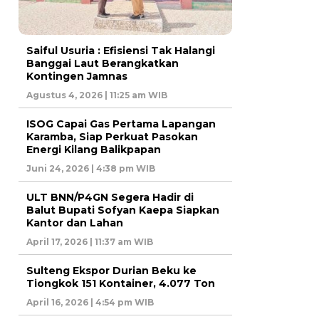
Saiful Usuria : Efisiensi Tak Halangi
Banggai Laut Berangkatkan
Kontingen Jamnas
Agustus 4, 2026 | 11:25 am WIB
ISOG Capai Gas Pertama Lapangan
Karamba, Siap Perkuat Pasokan
Energi Kilang Balikpapan
Juni 24, 2026 | 4:38 pm WIB
ULT BNN/P4GN Segera Hadir di
Balut Bupati Sofyan Kaepa Siapkan
Kantor dan Lahan
April 17, 2026 | 11:37 am WIB
Sulteng Ekspor Durian Beku ke
Tiongkok 151 Kontainer, 4.077 Ton
April 16, 2026 | 4:54 pm WIB