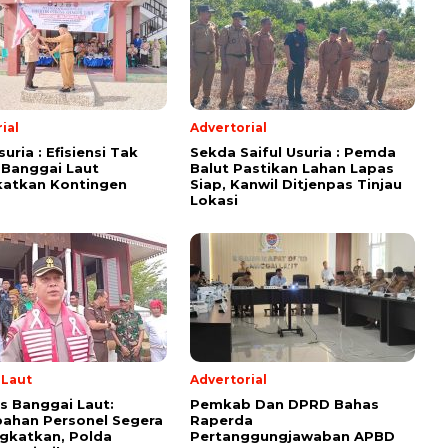
ial
Advertorial
suria : Efisiensi Tak
Sekda Saiful Usuria : Pemda
 Banggai Laut
Balut Pastikan Lahan Lapas
katkan Kontingen
Siap, Kanwil Ditjenpas Tinjau
Lokasi
 Laut
Advertorial
s Banggai Laut:
Pemkab Dan DPRD Bahas
ahan Personel Segera
Raperda
gkatkan, Polda
Pertanggungjawaban APBD