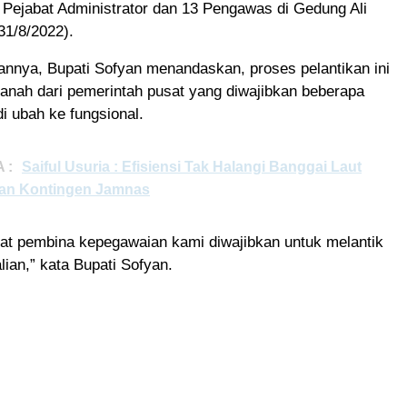
 Pejabat Administrator dan 13 Pengawas di Gedung Ali
31/8/2022).
nnya, Bupati Sofyan menandaskan, proses pelantikan ini
nah dari pemerintah pusat yang diwajibkan beberapa
di ubah ke fungsional.
 :
Saiful Usuria : Efisiensi Tak Halangi Banggai Laut
an Kontingen Jamnas
bat pembina kepegawaian kami diwajibkan untuk melantik
lian,” kata Bupati Sofyan.