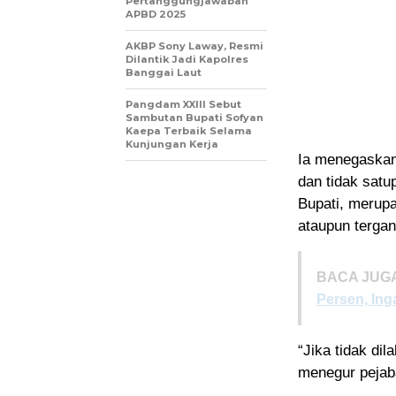
Pertanggungjawaban
APBD 2025
AKBP Sony Laway, Resmi
Dilantik Jadi Kapolres
Banggai Laut
Pangdam XXIII Sebut
Sambutan Bupati Sofyan
Kaepa Terbaik Selama
Kunjungan Kerja
Ia menegaskan 
dan tidak satu
Bupati, merupa
ataupun tergan
BACA JUGA
Persen, Ing
“Jika tidak di
menegur pejab