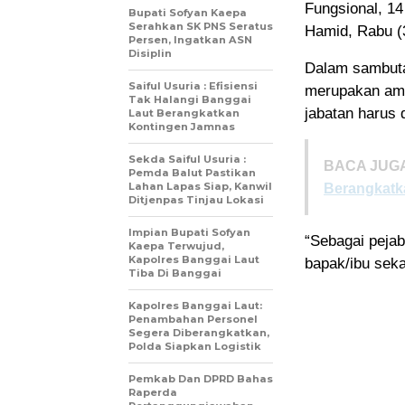
Fungsional, 14
Bupati Sofyan Kaepa
Serahkan SK PNS Seratus
Hamid, Rabu (
Persen, Ingatkan ASN
Disiplin
Dalam sambuta
Saiful Usuria : Efisiensi
merupakan ama
Tak Halangi Banggai
jabatan harus 
Laut Berangkatkan
Kontingen Jamnas
Sekda Saiful Usuria :
BACA JUGA
Pemda Balut Pastikan
Lahan Lapas Siap, Kanwil
Berangkatk
Ditjenpas Tinjau Lokasi
Impian Bupati Sofyan
“Sebagai peja
Kaepa Terwujud,
Kapolres Banggai Laut
bapak/ibu seka
Tiba Di Banggai
Kapolres Banggai Laut:
Penambahan Personel
Segera Diberangkatkan,
Polda Siapkan Logistik
Pemkab Dan DPRD Bahas
Raperda