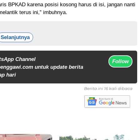
ris BPKAD karena posisi kosong harus di isi, jangan nanti
melantik terus ini,” imbuhnya.
Selanjutnya
tsApp Channel
Follow
enggawi.com untuk update berita
ap hari
Berita ini 16 kali dibaca