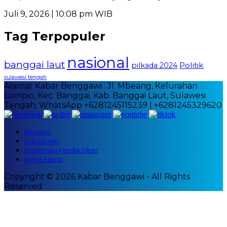
Juli 9, 2026 | 10:08 pm WIB
Tag Terpopuler
nasional
banggai laut
Politik
pilkada 2024
sulawesi tengah
Alamat Kabar Benggawi : Jl. Mbeang, Kelurahan
Lompio, Kec. Banggai, Kab. Banggai Laut, Sulawesi
Tengah, WhatsApp +6281245115239 | +6281245329620
Redaksi
Disclaimer
Pedoman Media Siber
Kerja Sama
Copyright © 2026 Kabar Benggawi - All Rights
Reserved