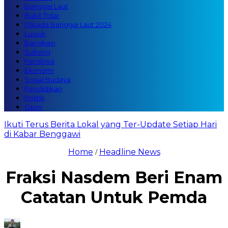
Banggai Laut
Bukit Tidar
Pilkada Banggai Laut 2024
Luwuk
Bangkep
Sulteng
Peristiwa
Ekonomi
Sosial Budaya
Pendidikan
Politik
Opini
Ikuti Terus Berita Lokal yang Ter-Update Setiap Hari
di Kabar Benggawi
Home
Headline News
/
Fraksi Nasdem Beri Enam
Catatan Untuk Pemda