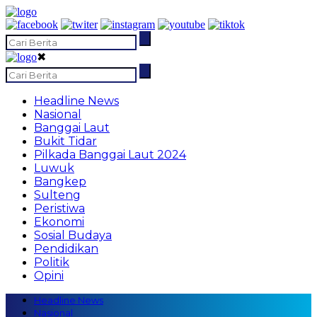
✖
Headline News
Nasional
Banggai Laut
Bukit Tidar
Pilkada Banggai Laut 2024
Luwuk
Bangkep
Sulteng
Peristiwa
Ekonomi
Sosial Budaya
Pendidikan
Politik
Opini
Headline News
Nasional