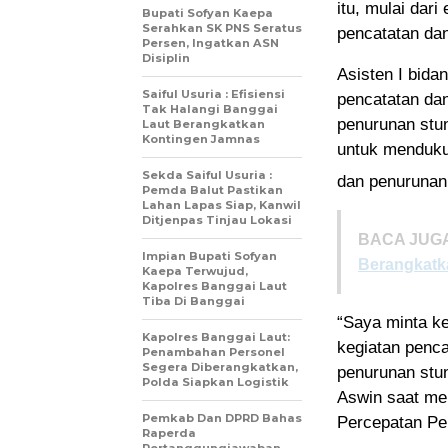
itu, mulai dar
Bupati Sofyan Kaepa
Serahkan SK PNS Seratus
pencatatan dan
Persen, Ingatkan ASN
Disiplin
Asisten I bid
Saiful Usuria : Efisiensi
pencatatan dan
Tak Halangi Banggai
penurunan stun
Laut Berangkatkan
Kontingen Jamnas
untuk menduku
Sekda Saiful Usuria :
dan penurunan 
Pemda Balut Pastikan
Lahan Lapas Siap, Kanwil
Ditjenpas Tinjau Lokasi
BACA JUGA
Impian Bupati Sofyan
Berangkatk
Kaepa Terwujud,
Kapolres Banggai Laut
Tiba Di Banggai
“Saya minta k
Kapolres Banggai Laut:
kegiatan penc
Penambahan Personel
Segera Diberangkatkan,
penurunan stun
Polda Siapkan Logistik
Aswin saat me
Pemkab Dan DPRD Bahas
Percepatan Pen
Raperda