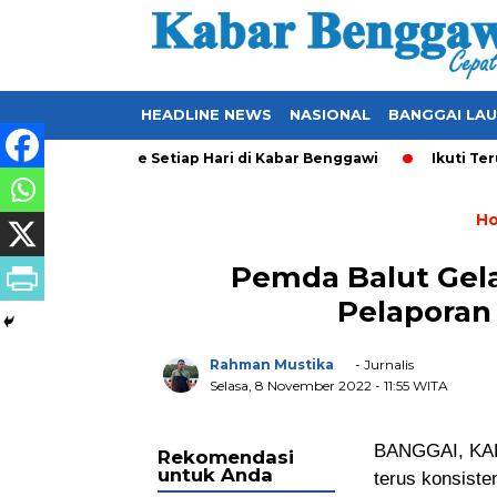
HEADLINE NEWS
NASIONAL
BANGGAI LA
 yang Ter-Update Setiap Hari di Kabar Benggawi
Ikuti Terus
H
Pemda Balut Gela
Pelaporan 
Rahman Mustika
- Jurnalis
Selasa, 8 November 2022
- 11:55 WITA
BANGGAI, KAB
Rekomendasi
untuk Anda
terus konsiste