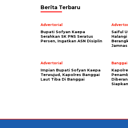
Berita Terbaru
Advertorial
Advertor
Bupati Sofyan Kaepa
Saiful U
Serahkan SK PNS Seratus
Halangi
Persen, Ingatkan ASN Disiplin
Berang
Jamnas
Advertorial
Banggai
Impian Bupati Sofyan Kaepa
Kapolre
Terwujud, Kapolres Banggai
Penamb
Laut Tiba Di Banggai
Diberan
Siapkan