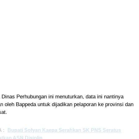
Dinas Perhubungan ini menuturkan, data ini nantinya
n oleh Bappeda untuk dijadikan pelaporan ke provinsi dan
at.
 :
Bupati Sofyan Kaepa Serahkan SK PNS Seratus
atkan ASN Disiplin