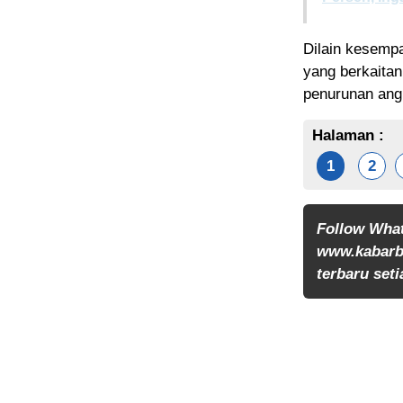
Dilain kesemp
yang berkaitan
penurunan angk
Halaman :
1
2
Follow Wha
www.kabarb
terbaru seti