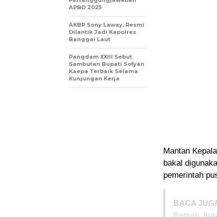
Pertanggungjawaban
APBD 2025
AKBP Sony Laway, Resmi
Dilantik Jadi Kapolres
Banggai Laut
Pangdam XXIII Sebut
Sambutan Bupati Sofyan
Kaepa Terbaik Selama
Kunjungan Kerja
Mantan Kepala 
bakal digunaka
pemerintah pus
BACA JUGA
Persen, Ing