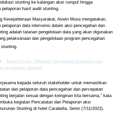
i edukasi stunting ke kalangan akar rumput hingga
 pelaporan hasil audit stunting.
ang Kesejahteraan Masyarakat, Aswin Musa mengatakan,
 pelaporan data intervensi dalam aksi pencegahan dan
ting adalah tatanan pengelolaan data yang akan digunakan
ng pelaksanaan dan pengelolaan program pencegahan
stunting.
 :
Saiful Usuria : Efisiensi Tak Halangi Banggai Laut
an Kontingen Jamnas
erjasama kepada seluruh stakeholder untuk memastikan
atatan dan pelaporan data pencegahan dan percepatan
ting berjalan sesuai dengan keinginan kita bersama,” kata
mbuka kegiatan Pencatatan dan Pelaporan aksi
urunan Stunting di hotel Carabella, Senin (7/11/2022).