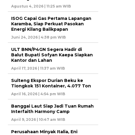
Agustus 4, 2026 | 11:25 am WIB
ISOG Capai Gas Pertama Lapangan
Karamba, Siap Perkuat Pasokan
Energi Kilang Balikpapan
Juni 24, 2026 | 4:38 pm WIB
ULT BNN/P4GN Segera Hadir di
Balut Bupati Sofyan Kaepa Siapkan
Kantor dan Lahan
April 17, 2026 | 11:37 am WIB
Sulteng Ekspor Durian Beku ke
Tiongkok 151 Kontainer, 4.077 Ton
April 16, 2026 | 4:54 pm WIB
Banggai Laut Siap Jadi Tuan Rumah
Interfaith Harmony Camp
April 9, 2026 | 10:47 am WIB
Perusahaan Minyak Italia, Eni