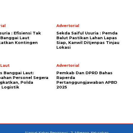
ial
Advertorial
suria : Efisiensi Tak
Sekda Saiful Usuria : Pemda
 Banggai Laut
Balut Pastikan Lahan Lapas
katkan Kontingen
Siap, Kanwil Ditjenpas Tinjau
Lokasi
 Laut
Advertorial
s Banggai Laut:
Pemkab Dan DPRD Bahas
ahan Personel Segera
Raperda
gkatkan, Polda
Pertanggungjawaban APBD
 Logistik
2025
Alamat Kabar Benggawi : Jl. Mbeang, Kelurahan