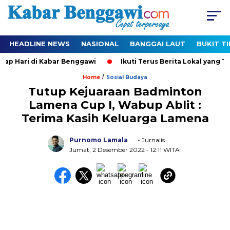
HEADLINE NEWS
NASIONAL
BANGGAI LAUT
BUKIT T
p Hari di Kabar Benggawi
Ikuti Terus Berita Lokal yang Ter-
/
Home
Sosial Budaya
Tutup Kejuaraan Badminton
Lamena Cup I, Wabup Ablit :
Terima Kasih Keluarga Lamena
Purnomo Lamala
- Jurnalis
Jumat, 2 Desember 2022
- 12:11 WITA