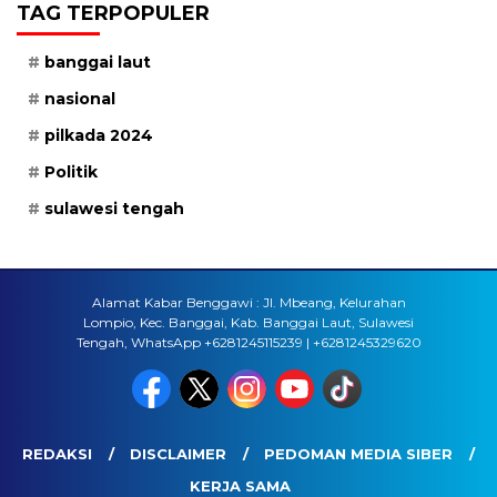
TAG TERPOPULER
banggai laut
nasional
pilkada 2024
Politik
sulawesi tengah
Alamat Kabar Benggawi : Jl. Mbeang, Kelurahan
Lompio, Kec. Banggai, Kab. Banggai Laut, Sulawesi
Tengah, WhatsApp +6281245115239 | +6281245329620
REDAKSI
DISCLAIMER
PEDOMAN MEDIA SIBER
KERJA SAMA