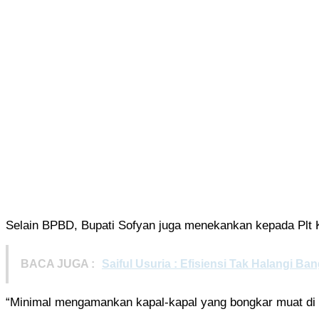
Selain BPBD, Bupati Sofyan juga menekankan kepada Plt 
BACA JUGA :
Saiful Usuria : Efisiensi Tak Halangi 
“Minimal mengamankan kapal-kapal yang bongkar muat di 