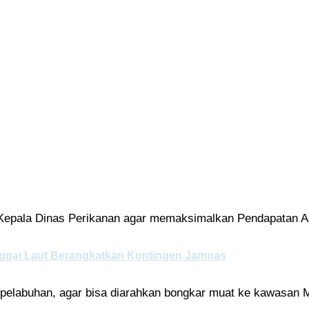
Kepala Dinas Perikanan agar memaksimalkan Pendapatan As
Banggai Laut Berangkatkan Kontingen Jamnas
pelabuhan, agar bisa diarahkan bongkar muat ke kawasan M