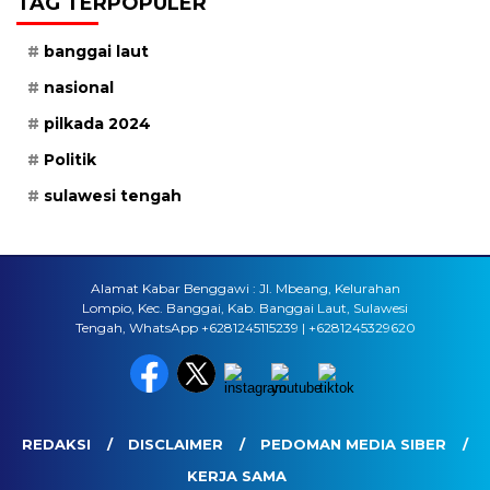
TAG TERPOPULER
banggai laut
nasional
pilkada 2024
Politik
sulawesi tengah
Alamat Kabar Benggawi : Jl. Mbeang, Kelurahan
Lompio, Kec. Banggai, Kab. Banggai Laut, Sulawesi
Tengah, WhatsApp +6281245115239 | +6281245329620
REDAKSI
DISCLAIMER
PEDOMAN MEDIA SIBER
KERJA SAMA