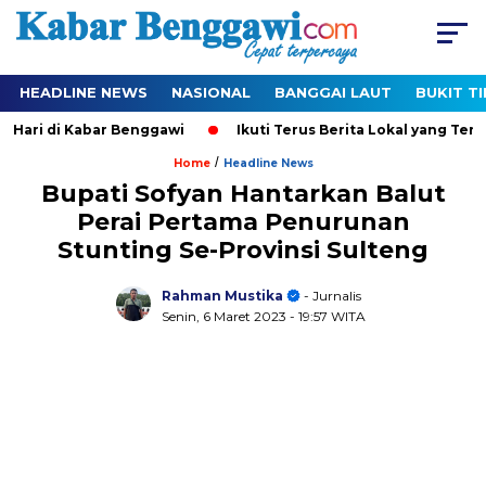
HEADLINE NEWS
NASIONAL
BANGGAI LAUT
BUKIT T
ari di Kabar Benggawi
Ikuti Terus Berita Lokal yang Ter-Upd
/
Home
Headline News
Bupati Sofyan Hantarkan Balut
Perai Pertama Penurunan
Stunting Se-Provinsi Sulteng
Rahman Mustika
- Jurnalis
Senin, 6 Maret 2023
- 19:57 WITA