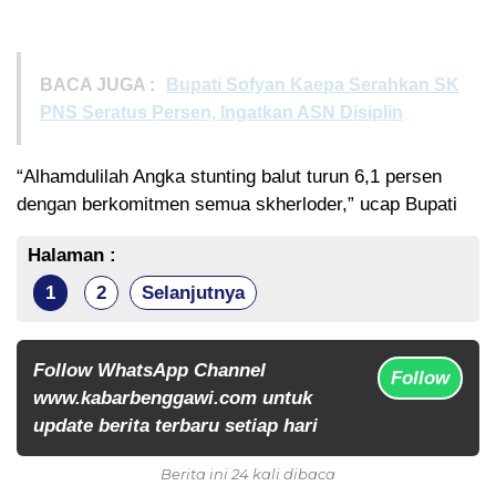
BACA JUGA :
Bupati Sofyan Kaepa Serahkan SK
PNS Seratus Persen, Ingatkan ASN Disiplin
“Alhamdulilah Angka stunting balut turun 6,1 persen
dengan berkomitmen semua skherloder,” ucap Bupati
Halaman :
1
2
Selanjutnya
Follow WhatsApp Channel
Follow
www.kabarbenggawi.com untuk
update berita terbaru setiap hari
Berita ini 24 kali dibaca