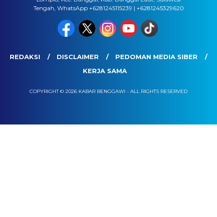
Tengah, WhatsApp +6281245115239 | +6281245329620
REDAKSI
DISCLAIMER
PEDOMAN MEDIA SIBER
KERJA SAMA
COPYRIGHT © 2026 KABAR BENGGAWI - ALL RIGHTS RESERVED