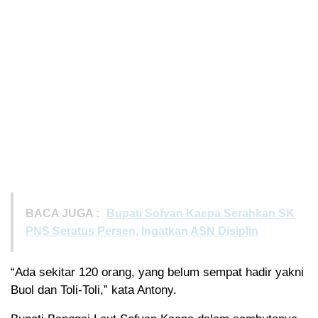
BACA JUGA :
Bupati Sofyan Kaepa Serahkan SK
PNS Seratus Persen, Ingatkan ASN Disiplin
“Ada sekitar 120 orang, yang belum sempat hadir yakni
Buol dan Toli-Toli,” kata Antony.