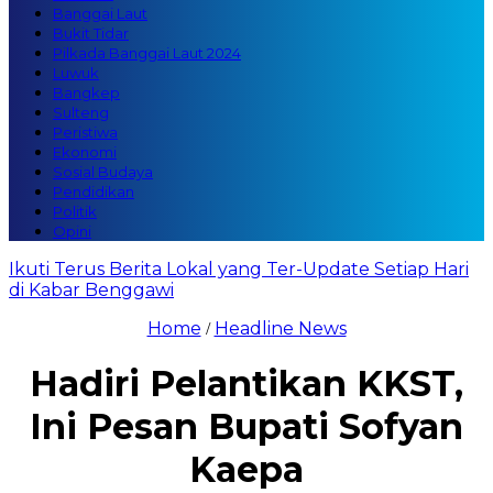
Banggai Laut
Bukit Tidar
Pilkada Banggai Laut 2024
Luwuk
Bangkep
Sulteng
Peristiwa
Ekonomi
Sosial Budaya
Pendidikan
Politik
Opini
Ikuti Terus Berita Lokal yang Ter-Update Setiap Hari
di Kabar Benggawi
Home
Headline News
/
Hadiri Pelantikan KKST,
Ini Pesan Bupati Sofyan
Kaepa