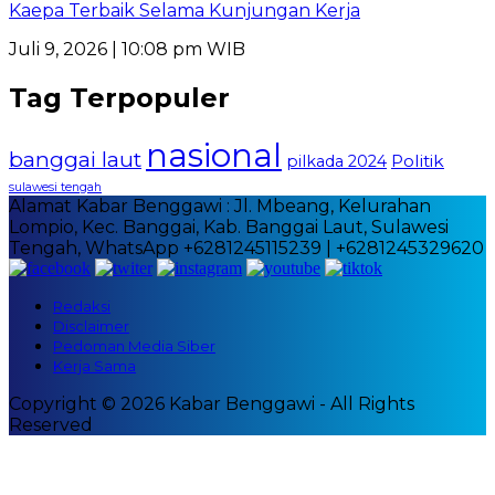
Kaepa Terbaik Selama Kunjungan Kerja
Juli 9, 2026 | 10:08 pm WIB
Tag Terpopuler
nasional
banggai laut
Politik
pilkada 2024
sulawesi tengah
Alamat Kabar Benggawi : Jl. Mbeang, Kelurahan
Lompio, Kec. Banggai, Kab. Banggai Laut, Sulawesi
Tengah, WhatsApp +6281245115239 | +6281245329620
Redaksi
Disclaimer
Pedoman Media Siber
Kerja Sama
Copyright © 2026 Kabar Benggawi - All Rights
Reserved