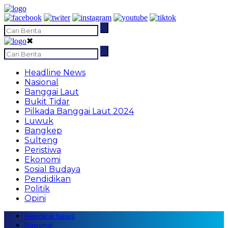
✖
Headline News
Nasional
Banggai Laut
Bukit Tidar
Pilkada Banggai Laut 2024
Luwuk
Bangkep
Sulteng
Peristiwa
Ekonomi
Sosial Budaya
Pendidikan
Politik
Opini
Headline News
Nasional