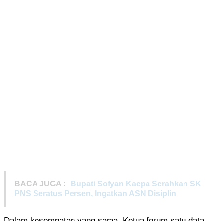
BACA JUGA :
Bupati Sofyan Kaepa Serahkan SK
PNS Seratus Persen, Ingatkan ASN Disiplin
Dalam kesempatan yang sama, Ketua forum satu data