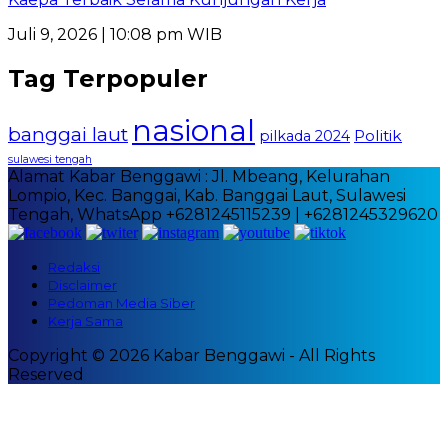
Juli 9, 2026 | 10:08 pm WIB
Tag Terpopuler
nasional
banggai laut
Politik
pilkada 2024
sulawesi tengah
Alamat Kabar Benggawi : Jl. Mbeang, Kelurahan
Lompio, Kec. Banggai, Kab. Banggai Laut, Sulawesi
Tengah, WhatsApp +6281245115239 | +6281245329620
Redaksi
Disclaimer
Pedoman Media Siber
Kerja Sama
Copyright © 2026 Kabar Benggawi - All Rights
Reserved