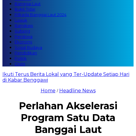
Banggai Laut
Bukit Tidar
Pilkada Banggai Laut 2024
Luwuk
Bangkep
Sulteng
Peristiwa
Ekonomi
Sosial Budaya
Pendidikan
Politik
Opini
Ikuti Terus Berita Lokal yang Ter-Update Setiap Hari
di Kabar Benggawi
Home
Headline News
/
Perlahan Akselerasi
Program Satu Data
Banggai Laut