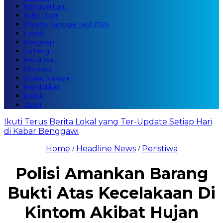
Banggai Laut
Bukit Tidar
Pilkada Banggai Laut 2024
Luwuk
Bangkep
Sulteng
Peristiwa
Ekonomi
Sosial Budaya
Pendidikan
Politik
Opini
Ikuti Terus Berita Lokal yang Ter-Update Setiap Hari
di Kabar Benggawi
Home
Headline News
Peristiwa
/
/
Polisi Amankan Barang
Bukti Atas Kecelakaan Di
Kintom Akibat Hujan