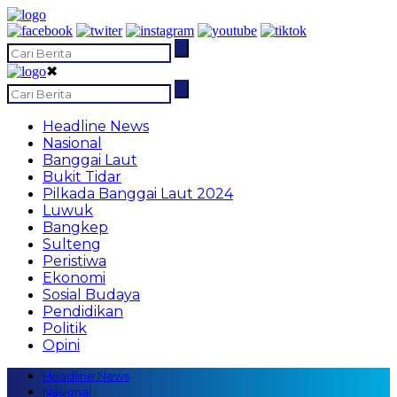
✖
Headline News
Nasional
Banggai Laut
Bukit Tidar
Pilkada Banggai Laut 2024
Luwuk
Bangkep
Sulteng
Peristiwa
Ekonomi
Sosial Budaya
Pendidikan
Politik
Opini
Headline News
Nasional