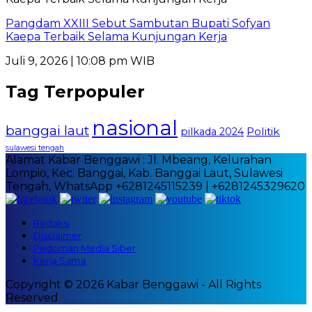
Pangdam XXIII Sebut Sambutan Bupati Sofyan
Kaepa Terbaik Selama Kunjungan Kerja
Juli 9, 2026 | 10:08 pm WIB
Tag Terpopuler
nasional
banggai laut
Politik
pilkada 2024
sulawesi tengah
Alamat Kabar Benggawi : Jl. Mbeang, Kelurahan
Lompio, Kec. Banggai, Kab. Banggai Laut, Sulawesi
Tengah, WhatsApp +6281245115239 | +6281245329620
Redaksi
Disclaimer
Pedoman Media Siber
Kerja Sama
Copyright © 2026 Kabar Benggawi - All Rights
Reserved