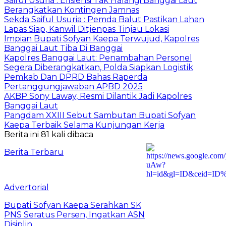
Saiful Usuria : Efisiensi Tak Halangi Banggai Laut
Berangkatkan Kontingen Jamnas
Sekda Saiful Usuria : Pemda Balut Pastikan Lahan
Lapas Siap, Kanwil Ditjenpas Tinjau Lokasi
Impian Bupati Sofyan Kaepa Terwujud, Kapolres
Banggai Laut Tiba Di Banggai
Kapolres Banggai Laut: Penambahan Personel
Segera Diberangkatkan, Polda Siapkan Logistik
Pemkab Dan DPRD Bahas Raperda
Pertanggungjawaban APBD 2025
AKBP Sony Laway, Resmi Dilantik Jadi Kapolres
Banggai Laut
Pangdam XXIII Sebut Sambutan Bupati Sofyan
Kaepa Terbaik Selama Kunjungan Kerja
Berita ini 81 kali dibaca
Berita Terbaru
Advertorial
Bupati Sofyan Kaepa Serahkan SK
PNS Seratus Persen, Ingatkan ASN
Disiplin