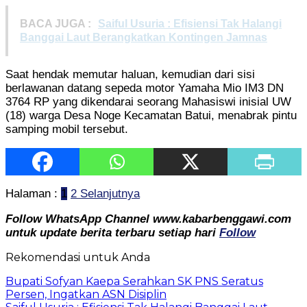
BACA JUGA :
Saiful Usuria : Efisiensi Tak Halangi
Banggai Laut Berangkatkan Kontingen Jamnas
Saat hendak memutar haluan, kemudian dari sisi
berlawanan datang sepeda motor Yamaha Mio IM3 DN
3764 RP yang dikendarai seorang Mahasiswi inisial UW
(18) warga Desa Noge Kecamatan Batui, menabrak pintu
samping mobil tersebut.
Halaman :
1
2
Selanjutnya
Follow WhatsApp Channel www.kabarbenggawi.com
untuk update berita terbaru setiap hari
Follow
Rekomendasi untuk Anda
Bupati Sofyan Kaepa Serahkan SK PNS Seratus
Persen, Ingatkan ASN Disiplin