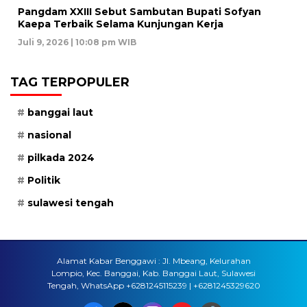
Pangdam XXIII Sebut Sambutan Bupati Sofyan
Kaepa Terbaik Selama Kunjungan Kerja
Juli 9, 2026 | 10:08 pm WIB
TAG TERPOPULER
banggai laut
nasional
pilkada 2024
Politik
sulawesi tengah
Alamat Kabar Benggawi : Jl. Mbeang, Kelurahan
Lompio, Kec. Banggai, Kab. Banggai Laut, Sulawesi
Tengah, WhatsApp +6281245115239 | +6281245329620