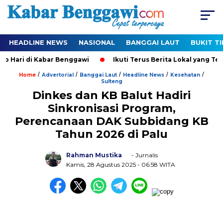
HEADLINE NEWS
NASIONAL
BANGGAI LAUT
BUKIT T
di Kabar Benggawi
Ikuti Terus Berita Lokal yang Ter-Update 
/
/
/
/
/
Home
Advertorial
Banggai Laut
Headline News
Kesehatan
Sulteng
Dinkes dan KB Balut Hadiri
Sinkronisasi Program,
Perencanaan DAK Subbidang KB
Tahun 2026 di Palu
Rahman Mustika
- Jurnalis
Kamis, 28 Agustus 2025
- 06:58 WITA