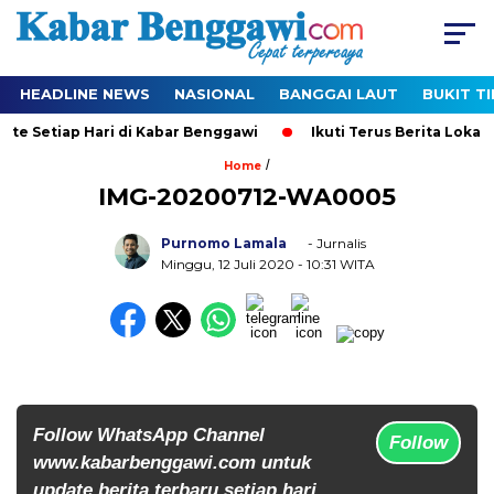
HEADLINE NEWS
NASIONAL
BANGGAI LAUT
BUKIT T
te Setiap Hari di Kabar Benggawi
Ikuti Terus Berita Lokal y
/
Home
IMG-20200712-WA0005
Purnomo Lamala
- Jurnalis
Minggu, 12 Juli 2020
- 10:31 WITA
Follow WhatsApp Channel
Follow
www.kabarbenggawi.com untuk
update berita terbaru setiap hari