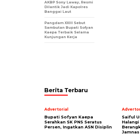
AKBP Sony Laway, Resmi
Dilantik Jadi Kapolres
Banggai Laut
Pangdam XXIII Sebut
Sambutan Bupati Sofyan
Kaepa Terbaik Selama
Kunjungan Kerja
Berita Terbaru
Advertorial
Advertor
Bupati Sofyan Kaepa
Saiful U
Serahkan SK PNS Seratus
Halangi
Persen, Ingatkan ASN Disiplin
Berang
Jamnas