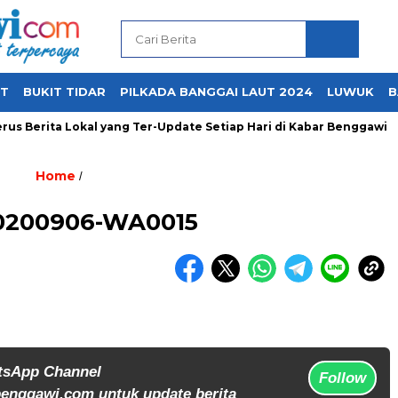
UT
BUKIT TIDAR
PILKADA BANGGAI LAUT 2024
LUWUK
B
us Berita Lokal yang Ter-Update Setiap Hari di Kabar Benggawi
Home
/
0200906-WA0015
tsApp Channel
Follow
enggawi.com untuk update berita