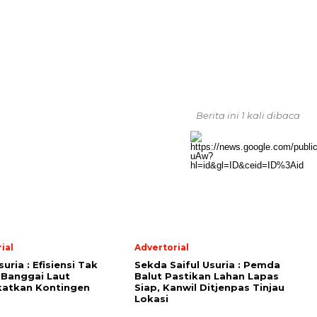
Berita ini 1 kali dibaca
ial
Advertorial
suria : Efisiensi Tak
Sekda Saiful Usuria : Pemda
 Banggai Laut
Balut Pastikan Lahan Lapas
katkan Kontingen
Siap, Kanwil Ditjenpas Tinjau
Lokasi