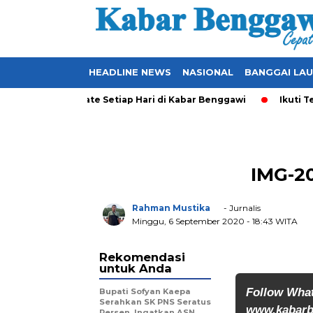
HEADLINE NEWS
NASIONAL
BANGGAI LA
al yang Ter-Update Setiap Hari di Kabar Benggawi
Ikuti Ter
IMG-2
Rahman Mustika
- Jurnalis
Minggu, 6 September 2020
- 18:43 WITA
Rekomendasi
untuk Anda
Follow Wha
Bupati Sofyan Kaepa
Serahkan SK PNS Seratus
www.kabarb
Persen, Ingatkan ASN