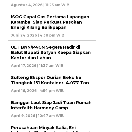
Agustus 4, 2026 | 11:25 am WIB
ISOG Capai Gas Pertama Lapangan
Karamba, Siap Perkuat Pasokan
Energi Kilang Balikpapan
Juni 24, 2026 | 4:38 pm WIB
ULT BNN/P4GN Segera Hadir di
Balut Bupati Sofyan Kaepa Siapkan
Kantor dan Lahan
April 17, 2026 | 11:37 am WIB
Sulteng Ekspor Durian Beku ke
Tiongkok 151 Kontainer, 4.077 Ton
April 16, 2026 | 4:54 pm WIB
Banggai Laut Siap Jadi Tuan Rumah
Interfaith Harmony Camp
April 9, 2026 | 10:47 am WIB
Perusahaan Minyak Italia, Eni