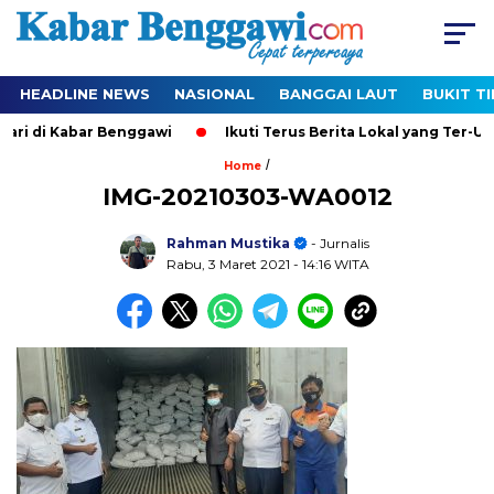
HEADLINE NEWS
NASIONAL
BANGGAI LAUT
BUKIT T
ari di Kabar Benggawi
Ikuti Terus Berita Lokal yang Ter-Upd
/
Home
IMG-20210303-WA0012
Rahman Mustika
- Jurnalis
Rabu, 3 Maret 2021
- 14:16 WITA