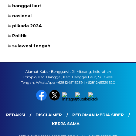
banggai laut
nasional
pilkada 2024
Politik
sulawesi tengah
Alamat Kabar Benggawi : Jl. Mbeang, Kelurahan
Lompio, Kec. Banggai, Kab. Banggai Laut, Sulawesi
Tengah, WhatsApp +6281245115239 | +6281245329620
REDAKSI
DISCLAIMER
PEDOMAN MEDIA SIBER
KERJA SAMA