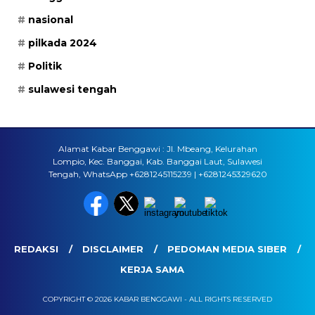
nasional
pilkada 2024
Politik
sulawesi tengah
Alamat Kabar Benggawi : Jl. Mbeang, Kelurahan
Lompio, Kec. Banggai, Kab. Banggai Laut, Sulawesi
Tengah, WhatsApp +6281245115239 | +6281245329620
REDAKSI
DISCLAIMER
PEDOMAN MEDIA SIBER
KERJA SAMA
COPYRIGHT © 2026 KABAR BENGGAWI - ALL RIGHTS RESERVED