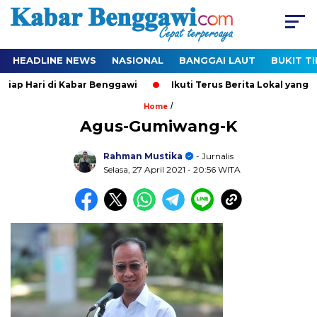
HEADLINE NEWS
NASIONAL
BANGGAI LAUT
BUKIT T
ap Hari di Kabar Benggawi
Ikuti Terus Berita Lokal yang Ter
/
Home
Agus-Gumiwang-K
Rahman Mustika
- Jurnalis
Selasa, 27 April 2021
- 20:56 WITA