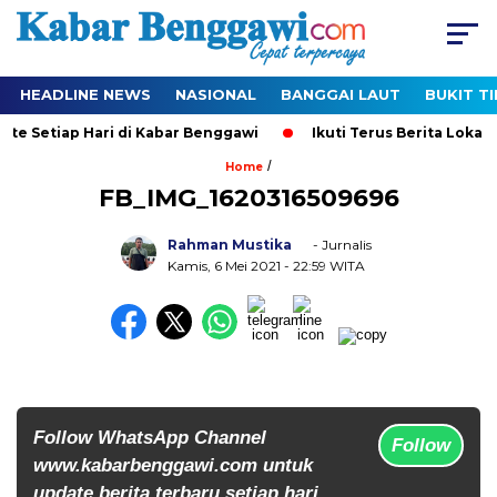
HEADLINE NEWS
NASIONAL
BANGGAI LAUT
BUKIT T
te Setiap Hari di Kabar Benggawi
Ikuti Terus Berita Lokal 
/
Home
FB_IMG_1620316509696
Rahman Mustika
- Jurnalis
Kamis, 6 Mei 2021
- 22:59 WITA
Follow WhatsApp Channel
Follow
www.kabarbenggawi.com untuk
update berita terbaru setiap hari