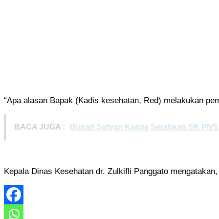
“Apa alasan Bapak (Kadis kesehatan, Red) melakukan pemo
BACA JUGA :
Bupati Sofyan Kaepa Serahkan SK PNS S
Kepala Dinas Kesehatan dr. Zulkifli Panggato mengatakan, u