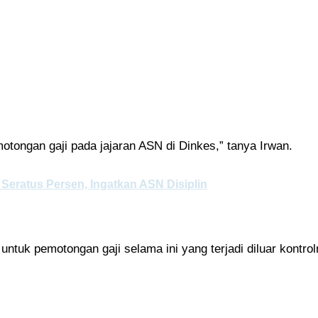
tongan gaji pada jajaran ASN di Dinkes,” tanya Irwan.
eratus Persen, Ingatkan ASN Disiplin
ntuk pemotongan gaji selama ini yang terjadi diluar kontrol