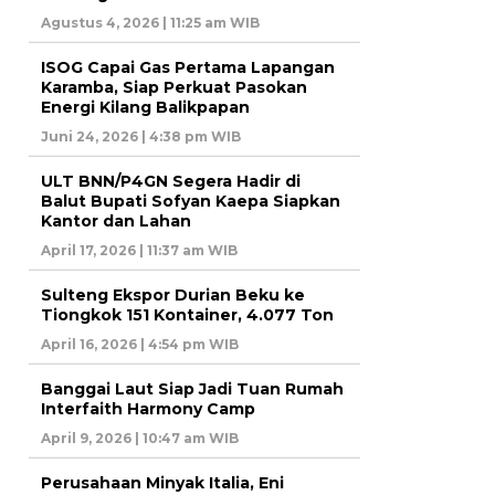
Agustus 4, 2026 | 11:25 am WIB
ISOG Capai Gas Pertama Lapangan
Karamba, Siap Perkuat Pasokan
Energi Kilang Balikpapan
Juni 24, 2026 | 4:38 pm WIB
ULT BNN/P4GN Segera Hadir di
Balut Bupati Sofyan Kaepa Siapkan
Kantor dan Lahan
April 17, 2026 | 11:37 am WIB
Sulteng Ekspor Durian Beku ke
Tiongkok 151 Kontainer, 4.077 Ton
April 16, 2026 | 4:54 pm WIB
Banggai Laut Siap Jadi Tuan Rumah
Interfaith Harmony Camp
April 9, 2026 | 10:47 am WIB
Perusahaan Minyak Italia, Eni