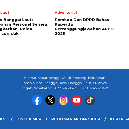
 Laut
Advertorial
s Banggai Laut:
Pemkab Dan DPRD Bahas
ahan Personel Segera
Raperda
gkatkan, Polda
Pertanggungjawaban APBD
 Logistik
2025
Alamat Kabar Benggawi : Jl. Mbeang, Kelurahan
Lompio, Kec. Banggai, Kab. Banggai Laut, Sulawesi
Tengah, WhatsApp +6281245115239 | +6281245329620
KSI
DISCLAIMER
PEDOMAN MEDIA SIBER
KERJA S