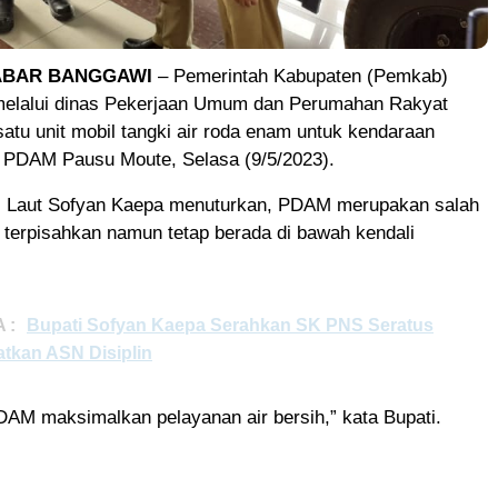
ABAR BANGGAWI
– Pemerintah Kabupaten (Pemkab)
melalui dinas Pekerjaan Umum dan Perumahan Rakyat
tu unit mobil tangki air roda enam untuk kendaraan
e PDAM Pausu Moute, Selasa (9/5/2023).
i Laut Sofyan Kaepa menuturkan, PDAM merupakan salah
 terpisahkan namun tetap berada di bawah kendali
 :
Bupati Sofyan Kaepa Serahkan SK PNS Seratus
atkan ASN Disiplin
DAM maksimalkan pelayanan air bersih,” kata Bupati.