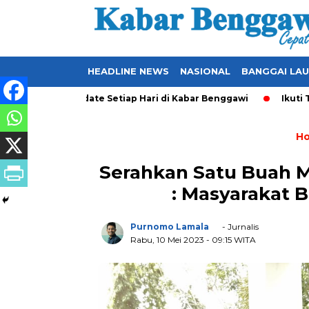
HEADLINE NEWS
NASIONAL
BANGGAI LA
l yang Ter-Update Setiap Hari di Kabar Benggawi
Ikuti Terus
H
Serahkan Satu Buah M
: Masyarakat B
Purnomo Lamala
- Jurnalis
Rabu, 10 Mei 2023
- 09:15 WITA