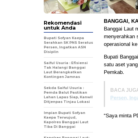
BANGGAI, K
Rekomendasi
untuk Anda
Banggai Laut 
menyerahkan sa
Bupati Sofyan Kaepa
Serahkan SK PNS Seratus
operasional k
Persen, Ingatkan ASN
Disiplin
Bupati Bangga
Saiful Usuria : Efisiensi
satu aset yang
Tak Halangi Banggai
Pemkab.
Laut Berangkatkan
Kontingen Jamnas
Sekda Saiful Usuria :
BACA JUGA
Pemda Balut Pastikan
Lahan Lapas Siap, Kanwil
Persen, Ing
Ditjenpas Tinjau Lokasi
Impian Bupati Sofyan
“Saya minta P
Kaepa Terwujud,
Kapolres Banggai Laut
Tiba Di Banggai
Kapolres Banggai Laut: