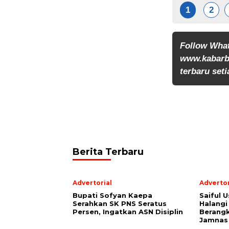
1
2
Follow Wha
www.kabarb
terbaru seti
Berita Terbaru
Advertorial
Advertor
Bupati Sofyan Kaepa
Saiful U
Serahkan SK PNS Seratus
Halangi
Persen, Ingatkan ASN Disiplin
Berang
Jamnas