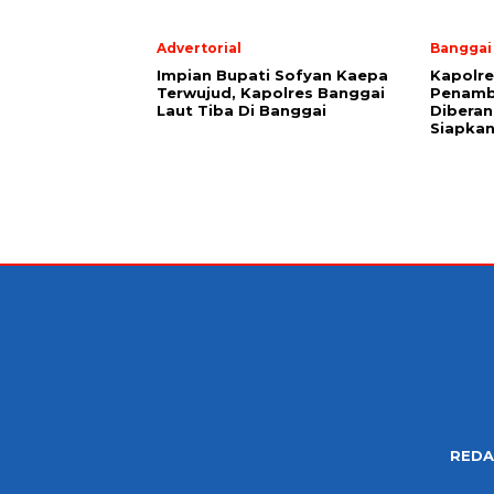
Advertorial
Banggai
Impian Bupati Sofyan Kaepa
Kapolre
Terwujud, Kapolres Banggai
Penamb
Laut Tiba Di Banggai
Diberan
Siapkan
REDA