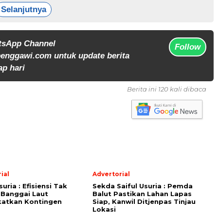
Selanjutnya
tsApp Channel
Follow
enggawi.com untuk update berita
ap hari
Berita ini 120 kali dibaca
ial
Advertorial
suria : Efisiensi Tak
Sekda Saiful Usuria : Pemda
 Banggai Laut
Balut Pastikan Lahan Lapas
katkan Kontingen
Siap, Kanwil Ditjenpas Tinjau
Lokasi