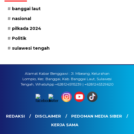
banggai laut
nasional
pilkada 2024
Politik
sulawesi tengah
Alamat Kabar Benggawi : Jl. Mbeang, Kelurahan
Lompio, Kec. Banggai, Kab. Banggai Laut, Sulawesi
Tengah, WhatsApp +6281245115239 | +6281245329620
REDAKSI
DISCLAIMER
PEDOMAN MEDIA SIBER
KERJA SAMA