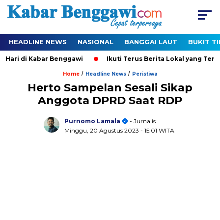
HEADLINE NEWS
NASIONAL
BANGGAI LAUT
BUKIT T
 di Kabar Benggawi
Ikuti Terus Berita Lokal yang Ter-Update
/
/
Home
Headline News
Peristiwa
Herto Sampelan Sesali Sikap
Anggota DPRD Saat RDP
Purnomo Lamala
- Jurnalis
Minggu, 20 Agustus 2023
- 15:01 WITA