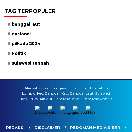
TAG TERPOPULER
banggai laut
nasional
pilkada 2024
Politik
sulawesi tengah
Alamat Kabar Benggawi : Jl. Mbeang, Kelurahan
Lompio, Kec. Banggai, Kab. Banggai Laut, Sulawesi
Tengah, WhatsApp +6281245115239 | +6281245329620
REDAKSI
DISCLAIMER
PEDOMAN MEDIA SIBER