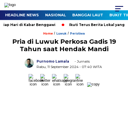
HEADLINE NEWS
NASIONAL
BANGGAI LAUT
BUKIT T
p Hari di Kabar Benggawi
Ikuti Terus Berita Lokal yang Ter-
/
/
Home
Luwuk
Peristiwa
Pria di Luwuk Perkosa Gadis 19
Tahun saat Hendak Mandi
Purnomo Lamala
- Jurnalis
Rabu, 11 September 2024
- 07:40 WITA