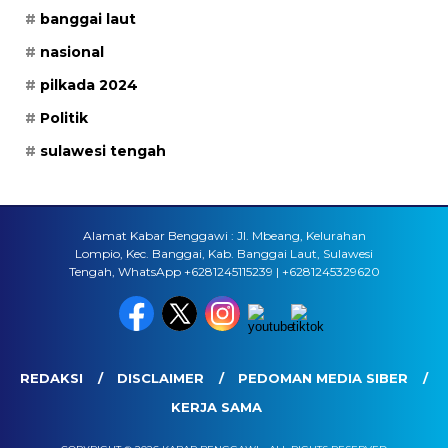
banggai laut
nasional
pilkada 2024
Politik
sulawesi tengah
Alamat Kabar Benggawi : Jl. Mbeang, Kelurahan
Lompio, Kec. Banggai, Kab. Banggai Laut, Sulawesi
Tengah, WhatsApp +6281245115239 | +6281245329620
REDAKSI
DISCLAIMER
PEDOMAN MEDIA SIBER
KERJA SAMA