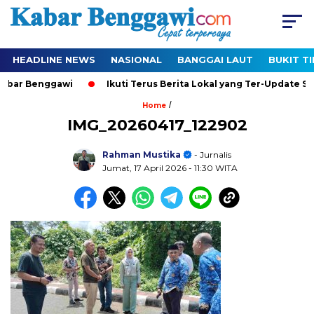
HEADLINE NEWS
NASIONAL
BANGGAI LAUT
BUKIT T
Kabar Benggawi
Ikuti Terus Berita Lokal yang Ter-Update Set
/
Home
IMG_20260417_122902
Rahman Mustika
- Jurnalis
Jumat, 17 April 2026
- 11:30 WITA