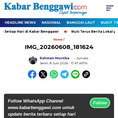
HEADLINE NEWS
NASIONAL
BANGGAI LAUT
BUKIT T
 Setiap Hari di Kabar Benggawi
Ikuti Terus Berita Lokal yan
/
Home
IMG_20260608_181624
Rahman Mustika
- Jurnalis
Senin, 8 Juni 2026
- 17:47 WITA
Follow WhatsApp Channel
Follow
www.kabarbenggawi.com untuk
update berita terbaru setiap hari