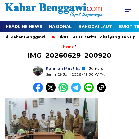
HEADLINE NEWS
NASIONAL
BANGGAI LAUT
BUKIT T
ri di Kabar Benggawi
Ikuti Terus Berita Lokal yang Ter-Upda
/
Home
IMG_20260629_200920
Rahman Mustika
- Jurnalis
Senin, 29 Juni 2026
- 19:30 WITA