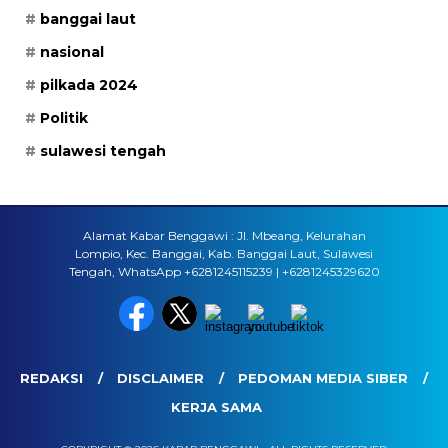
banggai laut
nasional
pilkada 2024
Politik
sulawesi tengah
Alamat Kabar Benggawi : Jl. Mbeang, Kelurahan
Lompio, Kec. Banggai, Kab. Banggai Laut, Sulawesi
Tengah, WhatsApp +6281245115239 | +6281245329620
REDAKSI
DISCLAIMER
PEDOMAN MEDIA SIBER
KERJA SAMA