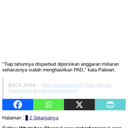
“Tiap tahunnya disparbud diporsikan anggaran miliaran
seharusnya sudah menghasilkan PAD,” kata Patwan.
BACA JUGA :
Telan Anggaran 625 Juta, Wisata
Tolobundu Belum Hasilkan PAD
Halaman :
1
2
Selanjutnya