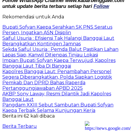
Follow WhatsApp Channel www.kabarbenggawi.com
untuk update berita terbaru setiap hari
Follow
Rekomendasi untuk Anda
Bupati Sofyan Kaepa Serahkan SK PNS Seratus
Persen, Ingatkan ASN Disiplin
Saiful Usuria : Efisiensi Tak Halangi Banggai Laut
Berangkatkan Kontingen Jamnas
Sekda Saiful Usuria : Pemda Balut Pastikan Lahan
Lapas Siap, Kanwil Ditjenpas Tinjau Lokasi
Impian Bupati Sofyan Kaepa Terwujud, Kapolres
Banggai Laut Tiba Di Banggai
Kapolres Banggai Laut: Penambahan Personel
Segera Diberangkatkan, Polda Siapkan Logistik
Pemkab Dan DPRD Bahas Raperda
Pertanggungjawaban APBD 2025
AKBP Sony Laway, Resmi Dilantik Jadi Kapolres
Banggai Laut
Pangdam XXIII Sebut Sambutan Bupati Sofyan
Kaepa Terbaik Selama Kunjungan Kerja
Berita ini 62 kali dibaca
Berita Terbaru