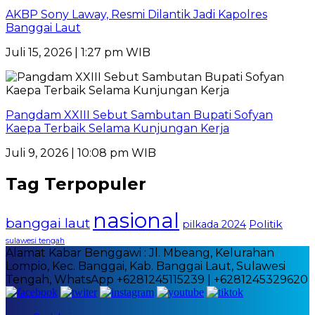
AKBP Sony Laway, Resmi Dilantik Jadi Kapolres
Banggai Laut
Juli 15, 2026 | 1:27 pm WIB
Pangdam XXIII Sebut Sambutan Bupati Sofyan
Kaepa Terbaik Selama Kunjungan Kerja
Juli 9, 2026 | 10:08 pm WIB
Tag Terpopuler
nasional
banggai laut
Politik
pilkada 2024
sulawesi tengah
Alamat Kabar Benggawi : Jl. Mbeang, Kelurahan
Lompio, Kec. Banggai, Kab. Banggai Laut, Sulawesi
Tengah, WhatsApp +6281245115239 | +6281245329620