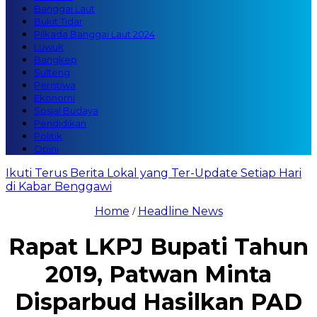
Banggai Laut
Bukit Tidar
Pilkada Banggai Laut 2024
Luwuk
Bangkep
Sulteng
Peristiwa
Ekonomi
Sosial Budaya
Pendidikan
Politik
Opini
Ikuti Terus Berita Lokal yang Ter-Update Setiap Hari
di Kabar Benggawi
Home
Headline News
/
Rapat LKPJ Bupati Tahun
2019, Patwan Minta
Disparbud Hasilkan PAD