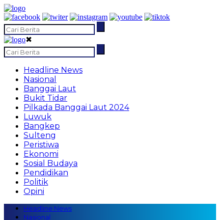
✖
Headline News
Nasional
Banggai Laut
Bukit Tidar
Pilkada Banggai Laut 2024
Luwuk
Bangkep
Sulteng
Peristiwa
Ekonomi
Sosial Budaya
Pendidikan
Politik
Opini
Headline News
Nasional